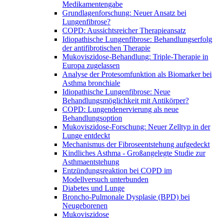
Medikamentengabe
Grundlagenforschung: Neuer Ansatz bei
Lungenfibrose?
COPD: Aussichtsreicher Therapieansatz
Idiopathische Lungenfibrose: Behandlungserfolg
der antifibrotischen Therapie
Mukoviszidose-Behandlung: Triple-Therapie in
Europa zugelassen
Analyse der Protesomfunktion als Biomarker bei
Asthma bronchiale
Idiopathische Lungenfibrose: Neue
Behandlungsmöglichkeit mit Antikörper?
COPD: Lungendenervierung als neue
Behandlungsoption
Mukoviszidose-Forschung: Neuer Zelltyp in der
Lunge entdeckt
Mechanismus der Fibroseentstehung aufgedeckt
Kindliches Asthma - Großangelegte Studie zur
Asthmaentstehung
Entzündungsreaktion bei COPD im
Modellversuch unterbunden
Diabetes und Lunge
Broncho-Pulmonale Dysplasie (BPD) bei
Neugeborenen
Mukoviszidose