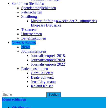
So können Sie helfen
Spendenmöglichkeiten
Patenschaften
Zustiftung
Muster: Stiftungszwecke der Zustiftung des
Ehepaars Dreusicke
Testament
Unternehmen
Benefizaktionen
News & Events
News
Journalistenpreis
Journalistenpreis 2018
Journalistenpreis 2020
Journalistenpreis 2022
Patientenstimmen
Cordula Peters
Beate Schwarz
Jens Lingemann
Roland Kaiser
Suchen
Menü schließen
Wir über uns