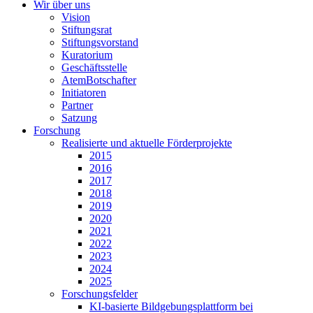
Wir über uns
Vision
Stiftungsrat
Stiftungsvorstand
Kuratorium
Geschäftsstelle
AtemBotschafter
Initiatoren
Partner
Satzung
Forschung
Realisierte und aktuelle Förderprojekte
2015
2016
2017
2018
2019
2020
2021
2022
2023
2024
2025
Forschungsfelder
KI-basierte Bildgebungsplattform bei