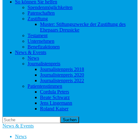
So können Sie helfen
Spendenmöglichkeiten
Patenschaften
Zustiftung
Muster: Stiftungszwecke der Zustiftung des
Ehepaars Dreusicke
Testament
Unternehmen
Benefizaktionen
News & Events
News
Journalistenpreis
Journalistenpreis 2018
Journalistenpreis 2020
Journalistenpreis 2022
Patientenstimmen
Cordula Peters
Beate Schwarz
Jens Lingemann
Roland Kaiser
Suchen
News & Events
News