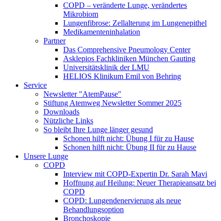
COPD – veränderte Lunge, verändertes
Mikrobiom
Lungenfibrose: Zellalterung im Lungenepithel
Medikamenteninhalation
Partner
Das Comprehensive Pneumology Center
Asklepios Fachkliniken München Gauting
Universitätsklinik der LMU
HELIOS Klinikum Emil von Behring
Service
Newsletter "AtemPause"
Stiftung Atemweg Newsletter Sommer 2025
Downloads
Nützliche Links
So bleibt Ihre Lunge länger gesund
Schonen hilft nicht: Übung I für zu Hause
Schonen hilft nicht: Übung II für zu Hause
Unsere Lunge
COPD
Interview mit COPD-Expertin Dr. Sarah Mavi
Hoffnung auf Heilung: Neuer Therapieansatz bei
COPD
COPD: Lungendenervierung als neue
Behandlungsoption
Bronchoskopie