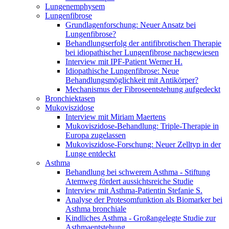
Lungenemphysem
Lungenfibrose
Grundlagenforschung: Neuer Ansatz bei
Lungenfibrose?
Behandlungserfolg der antifibrotischen Therapie
bei idiopathischer Lungenfibrose nachgewiesen
Interview mit IPF-Patient Werner H.
Idiopathische Lungenfibrose: Neue
Behandlungsmöglichkeit mit Antikörper?
Mechanismus der Fibroseentstehung aufgedeckt
Bronchiektasen
Mukoviszidose
Interview mit Miriam Maertens
Mukoviszidose-Behandlung: Triple-Therapie in
Europa zugelassen
Mukoviszidose-Forschung: Neuer Zelltyp in der
Lunge entdeckt
Asthma
Behandlung bei schwerem Asthma - Stiftung
Atemweg fördert aussichtsreiche Studie
Interview mit Asthma-Patientin Stefanie S.
Analyse der Protesomfunktion als Biomarker bei
Asthma bronchiale
Kindliches Asthma - Großangelegte Studie zur
Asthmaentstehung