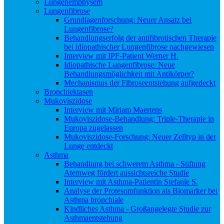
Lungenemphysem
Lungenfibrose
Grundlagenforschung: Neuer Ansatz bei
Lungenfibrose?
Behandlungserfolg der antifibrotischen Therapie
bei idiopathischer Lungenfibrose nachgewiesen
Interview mit IPF-Patient Werner H.
Idiopathische Lungenfibrose: Neue
Behandlungsmöglichkeit mit Antikörper?
Mechanismus der Fibroseentstehung aufgedeckt
Bronchiektasen
Mukoviszidose
Interview mit Miriam Maertens
Mukoviszidose-Behandlung: Triple-Therapie in
Europa zugelassen
Mukoviszidose-Forschung: Neuer Zelltyp in der
Lunge entdeckt
Asthma
Behandlung bei schwerem Asthma - Stiftung
Atemweg fördert aussichtsreiche Studie
Interview mit Asthma-Patientin Stefanie S.
Analyse der Protesomfunktion als Biomarker bei
Asthma bronchiale
Kindliches Asthma - Großangelegte Studie zur
Asthmaentstehung