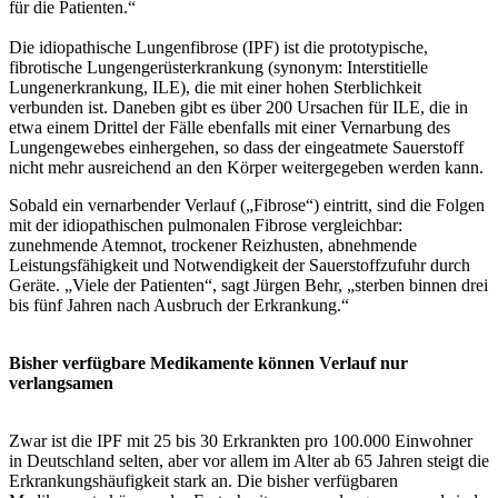
für die Patienten.“
Die idiopathische Lungenfibrose (IPF) ist die prototypische,
fibrotische Lungengerüsterkrankung (synonym: Interstitielle
Lungenerkrankung, ILE), die mit einer hohen Sterblichkeit
verbunden ist. Daneben gibt es über 200 Ursachen für ILE, die in
etwa einem Drittel der Fälle ebenfalls mit einer Vernarbung des
Lungengewebes einhergehen, so dass der eingeatmete Sauerstoff
nicht mehr ausreichend an den Körper weitergegeben werden kann.
Sobald ein vernarbender Verlauf („Fibrose“) eintritt, sind die Folgen
mit der idiopathischen pulmonalen Fibrose vergleichbar:
zunehmende Atemnot, trockener Reizhusten, abnehmende
Leistungsfähigkeit und Notwendigkeit der Sauerstoffzufuhr durch
Geräte. „Viele der Patienten“, sagt Jürgen Behr, „sterben binnen drei
bis fünf Jahren nach Ausbruch der Erkrankung.“
Bisher verfügbare Medikamente können Verlauf nur
verlangsamen
Zwar ist die IPF mit 25 bis 30 Erkrankten pro 100.000 Einwohner
in Deutschland selten, aber vor allem im Alter ab 65 Jahren steigt die
Erkrankungshäufigkeit stark an. Die bisher verfügbaren