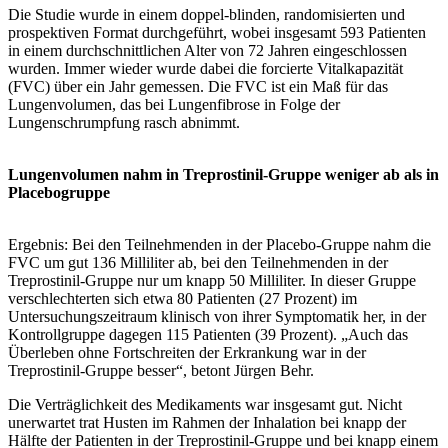
Die Studie wurde in einem doppel-blinden, randomisierten und
prospektiven Format durchgeführt, wobei insgesamt 593 Patienten
in einem durchschnittlichen Alter von 72 Jahren eingeschlossen
wurden. Immer wieder wurde dabei die forcierte Vitalkapazität
(FVC) über ein Jahr gemessen. Die FVC ist ein Maß für das
Lungenvolumen, das bei Lungenfibrose in Folge der
Lungenschrumpfung rasch abnimmt.
Lungenvolumen nahm in Treprostinil-Gruppe weniger ab als in
Placebogruppe
Ergebnis: Bei den Teilnehmenden in der Placebo-Gruppe nahm die
FVC um gut 136 Milliliter ab, bei den Teilnehmenden in der
Treprostinil-Gruppe nur um knapp 50 Milliliter. In dieser Gruppe
verschlechterten sich etwa 80 Patienten (27 Prozent) im
Untersuchungszeitraum klinisch von ihrer Symptomatik her, in der
Kontrollgruppe dagegen 115 Patienten (39 Prozent). „Auch das
Überleben ohne Fortschreiten der Erkrankung war in der
Treprostinil-Gruppe besser“, betont Jürgen Behr.
Die Verträglichkeit des Medikaments war insgesamt gut. Nicht
unerwartet trat Husten im Rahmen der Inhalation bei knapp der
Hälfte der Patienten in der Treprostinil-Gruppe und bei knapp einem