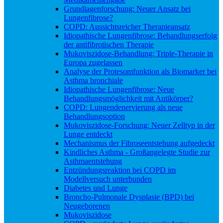
Grundlagenforschung: Neuer Ansatz bei
Lungenfibrose?
COPD: Aussichtsreicher Therapieansatz
Idiopathische Lungenfibrose: Behandlungserfolg
der antifibrotischen Therapie
Mukoviszidose-Behandlung: Triple-Therapie in
Europa zugelassen
Analyse der Protesomfunktion als Biomarker bei
Asthma bronchiale
Idiopathische Lungenfibrose: Neue
Behandlungsmöglichkeit mit Antikörper?
COPD: Lungendenervierung als neue
Behandlungsoption
Mukoviszidose-Forschung: Neuer Zelltyp in der
Lunge entdeckt
Mechanismus der Fibroseentstehung aufgedeckt
Kindliches Asthma - Großangelegte Studie zur
Asthmaentstehung
Entzündungsreaktion bei COPD im
Modellversuch unterbunden
Diabetes und Lunge
Broncho-Pulmonale Dysplasie (BPD) bei
Neugeborenen
Mukoviszidose