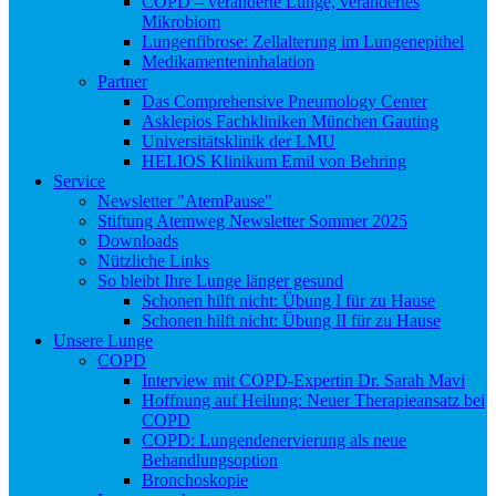
COPD – veränderte Lunge, verändertes
Mikrobiom
Lungenfibrose: Zellalterung im Lungenepithel
Medikamenteninhalation
Partner
Das Comprehensive Pneumology Center
Asklepios Fachkliniken München Gauting
Universitätsklinik der LMU
HELIOS Klinikum Emil von Behring
Service
Newsletter "AtemPause"
Stiftung Atemweg Newsletter Sommer 2025
Downloads
Nützliche Links
So bleibt Ihre Lunge länger gesund
Schonen hilft nicht: Übung I für zu Hause
Schonen hilft nicht: Übung II für zu Hause
Unsere Lunge
COPD
Interview mit COPD-Expertin Dr. Sarah Mavi
Hoffnung auf Heilung: Neuer Therapieansatz bei
COPD
COPD: Lungendenervierung als neue
Behandlungsoption
Bronchoskopie