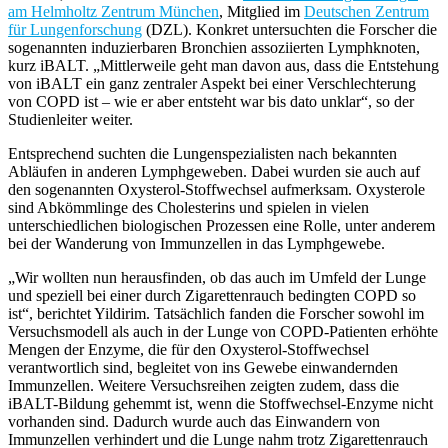
am Helmholtz Zentrum München
, Mitglied im
Deutschen Zentrum
für Lungenforschung
(DZL). Konkret untersuchten die Forscher die
sogenannten induzierbaren Bronchien assoziierten Lymphknoten,
kurz iBALT. „Mittlerweile geht man davon aus, dass die Entstehung
von iBALT ein ganz zentraler Aspekt bei einer Verschlechterung
von COPD ist – wie er aber entsteht war bis dato unklar“, so der
Studienleiter weiter.
Entsprechend suchten die Lungenspezialisten nach bekannten
Abläufen in anderen Lymphgeweben. Dabei wurden sie auch auf
den sogenannten Oxysterol-Stoffwechsel aufmerksam. Oxysterole
sind Abkömmlinge des Cholesterins und spielen in vielen
unterschiedlichen biologischen Prozessen eine Rolle, unter anderem
bei der Wanderung von Immunzellen in das Lymphgewebe.
„Wir wollten nun herausfinden, ob das auch im Umfeld der Lunge
und speziell bei einer durch Zigarettenrauch bedingten COPD so
ist“, berichtet Yildirim. Tatsächlich fanden die Forscher sowohl im
Versuchsmodell als auch in der Lunge von COPD-Patienten erhöhte
Mengen der Enzyme, die für den Oxysterol-Stoffwechsel
verantwortlich sind, begleitet von ins Gewebe einwandernden
Immunzellen. Weitere Versuchsreihen zeigten zudem, dass die
iBALT-Bildung gehemmt ist, wenn die Stoffwechsel-Enzyme nicht
vorhanden sind. Dadurch wurde auch das Einwandern von
Immunzellen verhindert und die Lunge nahm trotz Zigarettenrauch