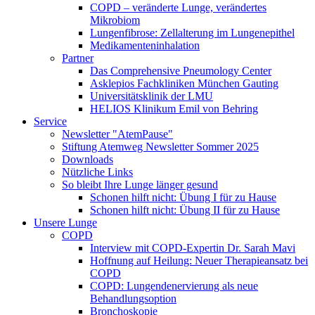
COPD – veränderte Lunge, verändertes
Mikrobiom
Lungenfibrose: Zellalterung im Lungenepithel
Medikamenteninhalation
Partner
Das Comprehensive Pneumology Center
Asklepios Fachkliniken München Gauting
Universitätsklinik der LMU
HELIOS Klinikum Emil von Behring
Service
Newsletter "AtemPause"
Stiftung Atemweg Newsletter Sommer 2025
Downloads
Nützliche Links
So bleibt Ihre Lunge länger gesund
Schonen hilft nicht: Übung I für zu Hause
Schonen hilft nicht: Übung II für zu Hause
Unsere Lunge
COPD
Interview mit COPD-Expertin Dr. Sarah Mavi
Hoffnung auf Heilung: Neuer Therapieansatz bei
COPD
COPD: Lungendenervierung als neue
Behandlungsoption
Bronchoskopie