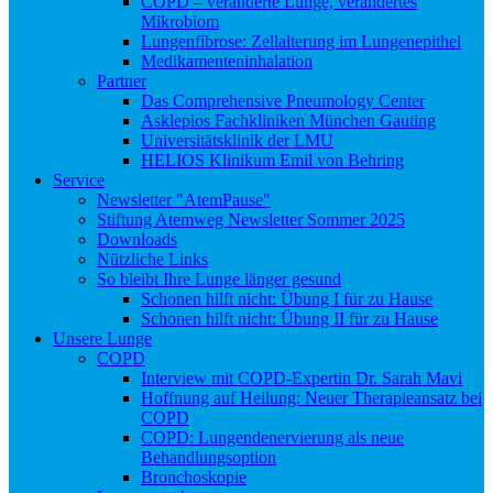
COPD – veränderte Lunge, verändertes
Mikrobiom
Lungenfibrose: Zellalterung im Lungenepithel
Medikamenteninhalation
Partner
Das Comprehensive Pneumology Center
Asklepios Fachkliniken München Gauting
Universitätsklinik der LMU
HELIOS Klinikum Emil von Behring
Service
Newsletter "AtemPause"
Stiftung Atemweg Newsletter Sommer 2025
Downloads
Nützliche Links
So bleibt Ihre Lunge länger gesund
Schonen hilft nicht: Übung I für zu Hause
Schonen hilft nicht: Übung II für zu Hause
Unsere Lunge
COPD
Interview mit COPD-Expertin Dr. Sarah Mavi
Hoffnung auf Heilung: Neuer Therapieansatz bei
COPD
COPD: Lungendenervierung als neue
Behandlungsoption
Bronchoskopie