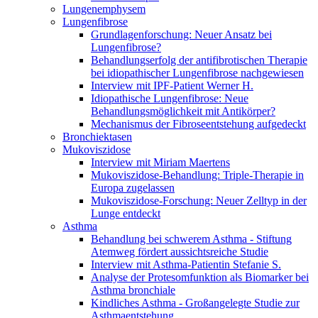
Lungenemphysem
Lungenfibrose
Grundlagenforschung: Neuer Ansatz bei
Lungenfibrose?
Behandlungserfolg der antifibrotischen Therapie
bei idiopathischer Lungenfibrose nachgewiesen
Interview mit IPF-Patient Werner H.
Idiopathische Lungenfibrose: Neue
Behandlungsmöglichkeit mit Antikörper?
Mechanismus der Fibroseentstehung aufgedeckt
Bronchiektasen
Mukoviszidose
Interview mit Miriam Maertens
Mukoviszidose-Behandlung: Triple-Therapie in
Europa zugelassen
Mukoviszidose-Forschung: Neuer Zelltyp in der
Lunge entdeckt
Asthma
Behandlung bei schwerem Asthma - Stiftung
Atemweg fördert aussichtsreiche Studie
Interview mit Asthma-Patientin Stefanie S.
Analyse der Protesomfunktion als Biomarker bei
Asthma bronchiale
Kindliches Asthma - Großangelegte Studie zur
Asthmaentstehung