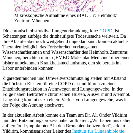
Mikroskopische Aufnahme eines iBALT. © Helmholtz
Zentrum München
Die chronisch obstruktive Lungenerkrankung, kurz
COPD
, ist
Schätzungen zufolge die dritthäufigste Todesursache weltweit. Da
ihre Abläufe aber noch weitgehend ungeklärt sind, können aktuelle
Therapien lediglich das Fortschreiten verlangsamen.
Wissenschaftlerinnen und Wissenschaftler des Helmholtz Zentrums
München, berichten nun in ‚EMBO Molecular Medicine‘ über einen
bisher unbekannten Krankheitsmechanismus, den sie bereits im
Labor unterbinden konnten.
Zigarettenrauchen und Umweltverschmutzung stellen mit Abstand
die höchsten Risiken für eine COPD dar und führen zu einer
Entzündungsreaktion in Atemwegen und Lungengewebe. In der
Folge haben Betroffene chronischen Husten, Auswurf und Atemnot.
Langfristig kommt es zu einem Verlust von Lungengewebe, was in
der Folge die Atmung erschwert.
In der aktuellen Arbeit konnte ein Team um Dr. Ali Önder Yildirim
nun den Entzündungsprozess näher aufklären. „Wir haben uns dabei
auf tertiäre Lymphknoten* in den Bronchien konzentriert“, erklärt
Yildirim, kommissarischer Leiter des
Instituts für Lungenbiologie