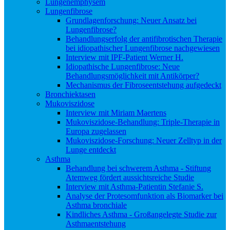
Lungenemphysem
Lungenfibrose
Grundlagenforschung: Neuer Ansatz bei
Lungenfibrose?
Behandlungserfolg der antifibrotischen Therapie
bei idiopathischer Lungenfibrose nachgewiesen
Interview mit IPF-Patient Werner H.
Idiopathische Lungenfibrose: Neue
Behandlungsmöglichkeit mit Antikörper?
Mechanismus der Fibroseentstehung aufgedeckt
Bronchiektasen
Mukoviszidose
Interview mit Miriam Maertens
Mukoviszidose-Behandlung: Triple-Therapie in
Europa zugelassen
Mukoviszidose-Forschung: Neuer Zelltyp in der
Lunge entdeckt
Asthma
Behandlung bei schwerem Asthma - Stiftung
Atemweg fördert aussichtsreiche Studie
Interview mit Asthma-Patientin Stefanie S.
Analyse der Protesomfunktion als Biomarker bei
Asthma bronchiale
Kindliches Asthma - Großangelegte Studie zur
Asthmaentstehung