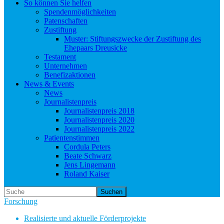
So können Sie helfen
Spendenmöglichkeiten
Patenschaften
Zustiftung
Muster: Stiftungszwecke der Zustiftung des
Ehepaars Dreusicke
Testament
Unternehmen
Benefizaktionen
News & Events
News
Journalistenpreis
Journalistenpreis 2018
Journalistenpreis 2020
Journalistenpreis 2022
Patientenstimmen
Cordula Peters
Beate Schwarz
Jens Lingemann
Roland Kaiser
Suchen
Forschung
Realisierte und aktuelle Förderprojekte