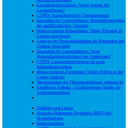
Grundlagenforschung: Neuer Ansatz bei
Lungenfibrose?
COPD: Aussichtsreicher Therapieansatz
Idiopathische Lungenfibrose: Behandlungserfolg
der antifibrotischen Therapie
Mukoviszidose-Behandlung: Triple-Therapie in
Europa zugelassen
Analyse der Protesomfunktion als Biomarker bei
Asthma bronchiale
Idiopathische Lungenfibrose: Neue
Behandlungsmöglichkeit mit Antikörper?
COPD: Lungendenervierung als neue
Behandlungsoption
Mukoviszidose-Forschung: Neuer Zelltyp in der
Lunge entdeckt
Mechanismus der Fibroseentstehung aufgedeckt
Kindliches Asthma - Großangelegte Studie zur
Asthmaentstehung
Entzündungsreaktion bei COPD im
Modellversuch unterbunden
Diabetes und Lunge
Broncho-Pulmonale Dysplasie (BPD) bei
Neugeborenen
Mukoviszidose