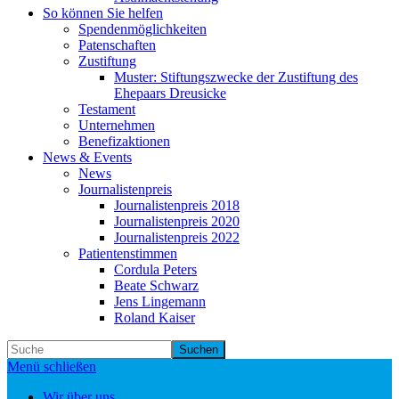
So können Sie helfen
Spendenmöglichkeiten
Patenschaften
Zustiftung
Muster: Stiftungszwecke der Zustiftung des
Ehepaars Dreusicke
Testament
Unternehmen
Benefizaktionen
News & Events
News
Journalistenpreis
Journalistenpreis 2018
Journalistenpreis 2020
Journalistenpreis 2022
Patientenstimmen
Cordula Peters
Beate Schwarz
Jens Lingemann
Roland Kaiser
Suchen
Menü schließen
Wir über uns