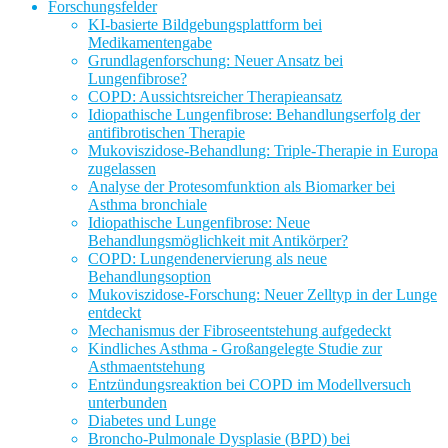
Forschungsfelder
KI-basierte Bildgebungsplattform bei
Medikamentengabe
Grundlagenforschung: Neuer Ansatz bei
Lungenfibrose?
COPD: Aussichtsreicher Therapieansatz
Idiopathische Lungenfibrose: Behandlungserfolg der
antifibrotischen Therapie
Mukoviszidose-Behandlung: Triple-Therapie in Europa
zugelassen
Analyse der Protesomfunktion als Biomarker bei
Asthma bronchiale
Idiopathische Lungenfibrose: Neue
Behandlungsmöglichkeit mit Antikörper?
COPD: Lungendenervierung als neue
Behandlungsoption
Mukoviszidose-Forschung: Neuer Zelltyp in der Lunge
entdeckt
Mechanismus der Fibroseentstehung aufgedeckt
Kindliches Asthma - Großangelegte Studie zur
Asthmaentstehung
Entzündungsreaktion bei COPD im Modellversuch
unterbunden
Diabetes und Lunge
Broncho-Pulmonale Dysplasie (BPD) bei