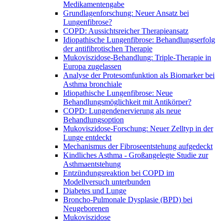
Medikamentengabe
Grundlagenforschung: Neuer Ansatz bei
Lungenfibrose?
COPD: Aussichtsreicher Therapieansatz
Idiopathische Lungenfibrose: Behandlungserfolg
der antifibrotischen Therapie
Mukoviszidose-Behandlung: Triple-Therapie in
Europa zugelassen
Analyse der Protesomfunktion als Biomarker bei
Asthma bronchiale
Idiopathische Lungenfibrose: Neue
Behandlungsmöglichkeit mit Antikörper?
COPD: Lungendenervierung als neue
Behandlungsoption
Mukoviszidose-Forschung: Neuer Zelltyp in der
Lunge entdeckt
Mechanismus der Fibroseentstehung aufgedeckt
Kindliches Asthma - Großangelegte Studie zur
Asthmaentstehung
Entzündungsreaktion bei COPD im
Modellversuch unterbunden
Diabetes und Lunge
Broncho-Pulmonale Dysplasie (BPD) bei
Neugeborenen
Mukoviszidose