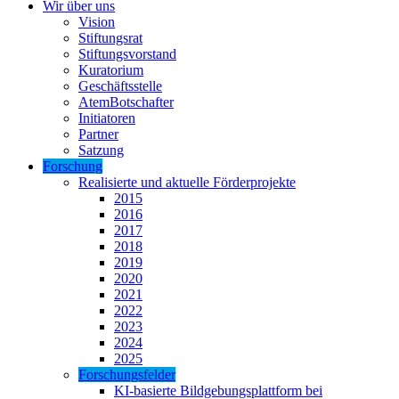
Wir über uns
Vision
Stiftungsrat
Stiftungsvorstand
Kuratorium
Geschäftsstelle
AtemBotschafter
Initiatoren
Partner
Satzung
Forschung
Realisierte und aktuelle Förderprojekte
2015
2016
2017
2018
2019
2020
2021
2022
2023
2024
2025
Forschungsfelder
KI-basierte Bildgebungsplattform bei