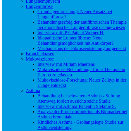
Lungenemphysem
Lungenfibrose
Grundlagenforschung: Neuer Ansatz bei
Lungenfibrose?
Behandlungserfolg der antifibrotischen Therapie
bei idiopathischer Lungenfibrose nachgewiesen
Interview mit IPF-Patient Werner H.
Idiopathische Lungenfibrose: Neue
Behandlungsmöglichkeit mit Antikörper?
Mechanismus der Fibroseentstehung aufgedeckt
Bronchiektasen
Mukoviszidose
Interview mit Miriam Maertens
Mukoviszidose-Behandlung: Triple-Therapie in
Europa zugelassen
Mukoviszidose-Forschung: Neuer Zelltyp in der
Lunge entdeckt
Asthma
Behandlung bei schwerem Asthma - Stiftung
Atemweg fördert aussichtsreiche Studie
Interview mit Asthma-Patientin Stefanie S.
Analyse der Protesomfunktion als Biomarker bei
Asthma bronchiale
Kindliches Asthma - Großangelegte Studie zur
Asthmaentstehung