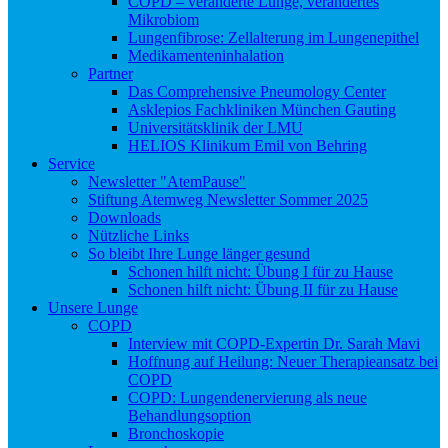
COPD – veränderte Lunge, verändertes
Mikrobiom
Lungenfibrose: Zellalterung im Lungenepithel
Medikamenteninhalation
Partner
Das Comprehensive Pneumology Center
Asklepios Fachkliniken München Gauting
Universitätsklinik der LMU
HELIOS Klinikum Emil von Behring
Service
Newsletter "AtemPause"
Stiftung Atemweg Newsletter Sommer 2025
Downloads
Nützliche Links
So bleibt Ihre Lunge länger gesund
Schonen hilft nicht: Übung I für zu Hause
Schonen hilft nicht: Übung II für zu Hause
Unsere Lunge
COPD
Interview mit COPD-Expertin Dr. Sarah Mavi
Hoffnung auf Heilung: Neuer Therapieansatz bei
COPD
COPD: Lungendenervierung als neue
Behandlungsoption
Bronchoskopie