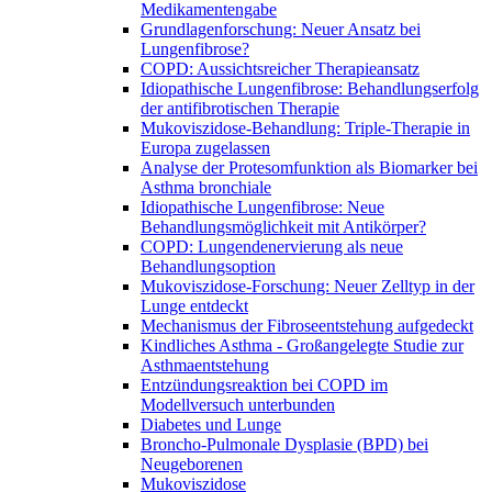
Medikamentengabe
Grundlagenforschung: Neuer Ansatz bei
Lungenfibrose?
COPD: Aussichtsreicher Therapieansatz
Idiopathische Lungenfibrose: Behandlungserfolg
der antifibrotischen Therapie
Mukoviszidose-Behandlung: Triple-Therapie in
Europa zugelassen
Analyse der Protesomfunktion als Biomarker bei
Asthma bronchiale
Idiopathische Lungenfibrose: Neue
Behandlungsmöglichkeit mit Antikörper?
COPD: Lungendenervierung als neue
Behandlungsoption
Mukoviszidose-Forschung: Neuer Zelltyp in der
Lunge entdeckt
Mechanismus der Fibroseentstehung aufgedeckt
Kindliches Asthma - Großangelegte Studie zur
Asthmaentstehung
Entzündungsreaktion bei COPD im
Modellversuch unterbunden
Diabetes und Lunge
Broncho-Pulmonale Dysplasie (BPD) bei
Neugeborenen
Mukoviszidose