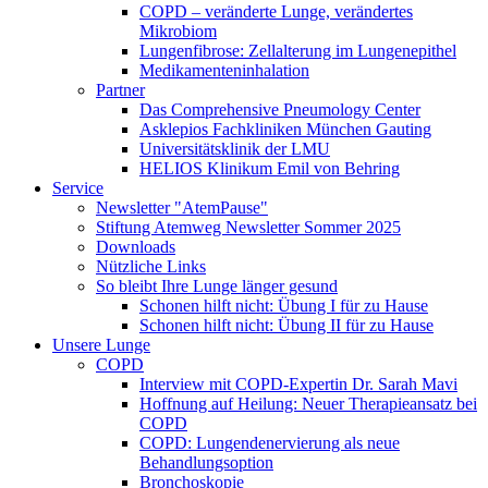
COPD – veränderte Lunge, verändertes
Mikrobiom
Lungenfibrose: Zellalterung im Lungenepithel
Medikamenteninhalation
Partner
Das Comprehensive Pneumology Center
Asklepios Fachkliniken München Gauting
Universitätsklinik der LMU
HELIOS Klinikum Emil von Behring
Service
Newsletter "AtemPause"
Stiftung Atemweg Newsletter Sommer 2025
Downloads
Nützliche Links
So bleibt Ihre Lunge länger gesund
Schonen hilft nicht: Übung I für zu Hause
Schonen hilft nicht: Übung II für zu Hause
Unsere Lunge
COPD
Interview mit COPD-Expertin Dr. Sarah Mavi
Hoffnung auf Heilung: Neuer Therapieansatz bei
COPD
COPD: Lungendenervierung als neue
Behandlungsoption
Bronchoskopie