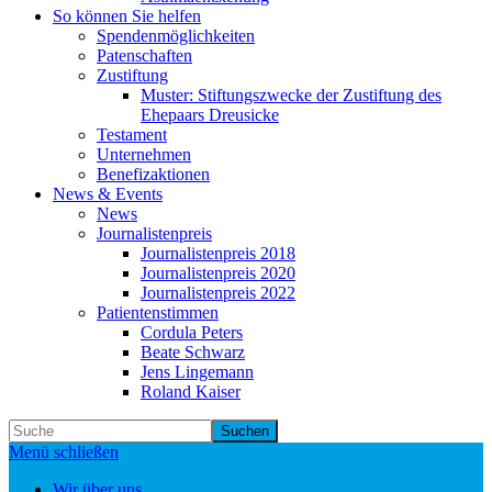
So können Sie helfen
Spendenmöglichkeiten
Patenschaften
Zustiftung
Muster: Stiftungszwecke der Zustiftung des
Ehepaars Dreusicke
Testament
Unternehmen
Benefizaktionen
News & Events
News
Journalistenpreis
Journalistenpreis 2018
Journalistenpreis 2020
Journalistenpreis 2022
Patientenstimmen
Cordula Peters
Beate Schwarz
Jens Lingemann
Roland Kaiser
Suchen
Menü schließen
Wir über uns