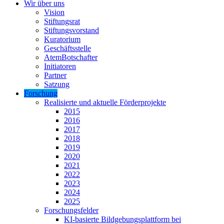
Wir über uns
Vision
Stiftungsrat
Stiftungsvorstand
Kuratorium
Geschäftsstelle
AtemBotschafter
Initiatoren
Partner
Satzung
Forschung
Realisierte und aktuelle Förderprojekte
2015
2016
2017
2018
2019
2020
2021
2022
2023
2024
2025
Forschungsfelder
KI-basierte Bildgebungsplattform bei