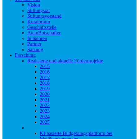
Vision
Stiftungsrat
Stiftungsvorstand
Kuratorium
Geschäftsstelle
AtemBotschafter
Initiatoren
Partner
Satzung
Forschung
Realisierte und aktuelle Förderprojekte
2015
2016
2017
2018
2019
2020
2021
2022
2023
2024
2025
Forschungsfelder
KI-basierte Bildgebungsplattform bei
Medikamentengabe