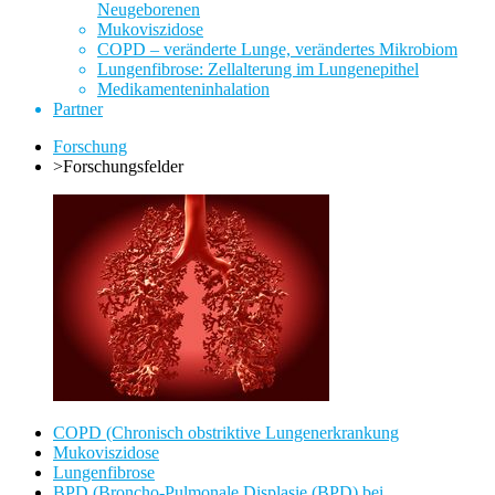
Neugeborenen
Mukoviszidose
COPD – veränderte Lunge, verändertes Mikrobiom
Lungenfibrose: Zellalterung im Lungenepithel
Medikamenteninhalation
Partner
Forschung
>
Forschungsfelder
COPD (Chronisch obstriktive Lungenerkrankung
Mukoviszidose
Lungenfibrose
BPD (Broncho-Pulmonale Displasie (BPD) bei