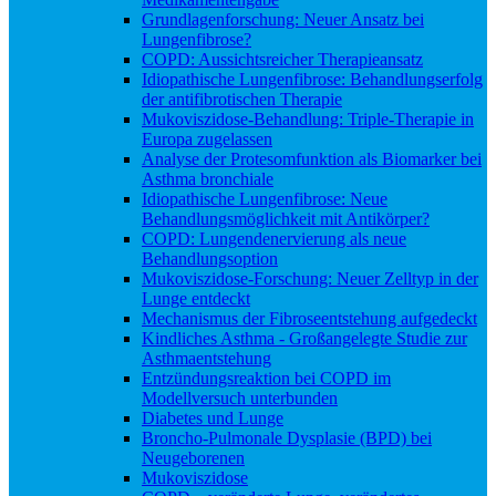
Grundlagenforschung: Neuer Ansatz bei
Lungenfibrose?
COPD: Aussichtsreicher Therapieansatz
Idiopathische Lungenfibrose: Behandlungserfolg
der antifibrotischen Therapie
Mukoviszidose-Behandlung: Triple-Therapie in
Europa zugelassen
Analyse der Protesomfunktion als Biomarker bei
Asthma bronchiale
Idiopathische Lungenfibrose: Neue
Behandlungsmöglichkeit mit Antikörper?
COPD: Lungendenervierung als neue
Behandlungsoption
Mukoviszidose-Forschung: Neuer Zelltyp in der
Lunge entdeckt
Mechanismus der Fibroseentstehung aufgedeckt
Kindliches Asthma - Großangelegte Studie zur
Asthmaentstehung
Entzündungsreaktion bei COPD im
Modellversuch unterbunden
Diabetes und Lunge
Broncho-Pulmonale Dysplasie (BPD) bei
Neugeborenen
Mukoviszidose