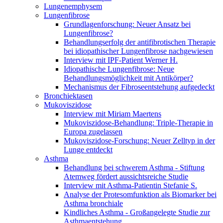
Lungenemphysem
Lungenfibrose
Grundlagenforschung: Neuer Ansatz bei
Lungenfibrose?
Behandlungserfolg der antifibrotischen Therapie
bei idiopathischer Lungenfibrose nachgewiesen
Interview mit IPF-Patient Werner H.
Idiopathische Lungenfibrose: Neue
Behandlungsmöglichkeit mit Antikörper?
Mechanismus der Fibroseentstehung aufgedeckt
Bronchiektasen
Mukoviszidose
Interview mit Miriam Maertens
Mukoviszidose-Behandlung: Triple-Therapie in
Europa zugelassen
Mukoviszidose-Forschung: Neuer Zelltyp in der
Lunge entdeckt
Asthma
Behandlung bei schwerem Asthma - Stiftung
Atemweg fördert aussichtsreiche Studie
Interview mit Asthma-Patientin Stefanie S.
Analyse der Protesomfunktion als Biomarker bei
Asthma bronchiale
Kindliches Asthma - Großangelegte Studie zur
Asthmaentstehung