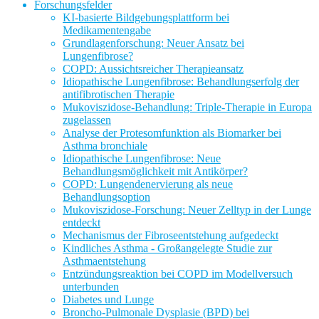
Forschungsfelder
KI-basierte Bildgebungsplattform bei
Medikamentengabe
Grundlagenforschung: Neuer Ansatz bei
Lungenfibrose?
COPD: Aussichtsreicher Therapieansatz
Idiopathische Lungenfibrose: Behandlungserfolg der
antifibrotischen Therapie
Mukoviszidose-Behandlung: Triple-Therapie in Europa
zugelassen
Analyse der Protesomfunktion als Biomarker bei
Asthma bronchiale
Idiopathische Lungenfibrose: Neue
Behandlungsmöglichkeit mit Antikörper?
COPD: Lungendenervierung als neue
Behandlungsoption
Mukoviszidose-Forschung: Neuer Zelltyp in der Lunge
entdeckt
Mechanismus der Fibroseentstehung aufgedeckt
Kindliches Asthma - Großangelegte Studie zur
Asthmaentstehung
Entzündungsreaktion bei COPD im Modellversuch
unterbunden
Diabetes und Lunge
Broncho-Pulmonale Dysplasie (BPD) bei