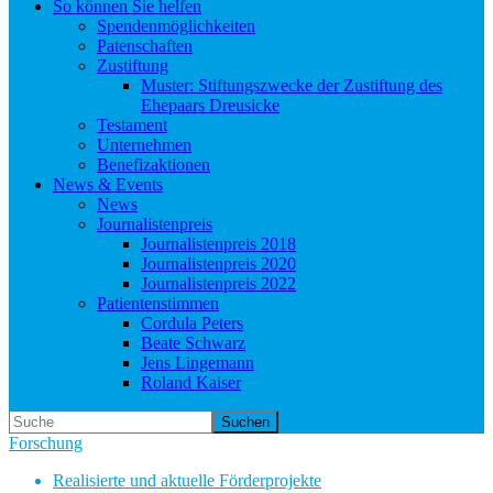
So können Sie helfen
Spendenmöglichkeiten
Patenschaften
Zustiftung
Muster: Stiftungszwecke der Zustiftung des
Ehepaars Dreusicke
Testament
Unternehmen
Benefizaktionen
News & Events
News
Journalistenpreis
Journalistenpreis 2018
Journalistenpreis 2020
Journalistenpreis 2022
Patientenstimmen
Cordula Peters
Beate Schwarz
Jens Lingemann
Roland Kaiser
Suchen
Forschung
Realisierte und aktuelle Förderprojekte