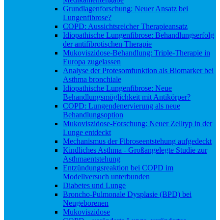
Grundlagenforschung: Neuer Ansatz bei
Lungenfibrose?
COPD: Aussichtsreicher Therapieansatz
Idiopathische Lungenfibrose: Behandlungserfolg
der antifibrotischen Therapie
Mukoviszidose-Behandlung: Triple-Therapie in
Europa zugelassen
Analyse der Protesomfunktion als Biomarker bei
Asthma bronchiale
Idiopathische Lungenfibrose: Neue
Behandlungsmöglichkeit mit Antikörper?
COPD: Lungendenervierung als neue
Behandlungsoption
Mukoviszidose-Forschung: Neuer Zelltyp in der
Lunge entdeckt
Mechanismus der Fibroseentstehung aufgedeckt
Kindliches Asthma - Großangelegte Studie zur
Asthmaentstehung
Entzündungsreaktion bei COPD im
Modellversuch unterbunden
Diabetes und Lunge
Broncho-Pulmonale Dysplasie (BPD) bei
Neugeborenen
Mukoviszidose