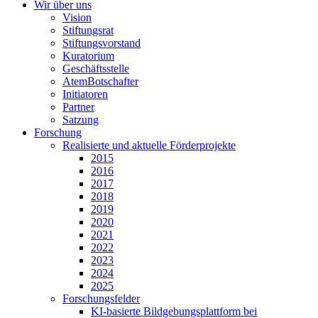
Wir über uns
Vision
Stiftungsrat
Stiftungsvorstand
Kuratorium
Geschäftsstelle
AtemBotschafter
Initiatoren
Partner
Satzung
Forschung
Realisierte und aktuelle Förderprojekte
2015
2016
2017
2018
2019
2020
2021
2022
2023
2024
2025
Forschungsfelder
KI-basierte Bildgebungsplattform bei