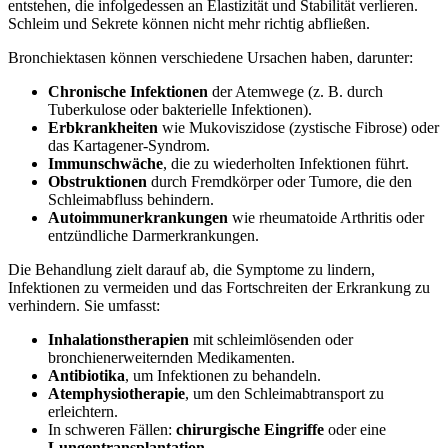
entstehen, die infolgedessen an Elastizität und Stabilität verlieren.
Schleim und Sekrete können nicht mehr richtig abfließen.
Bronchiektasen können verschiedene Ursachen haben, darunter:
Chronische Infektionen
der Atemwege (z. B. durch
Tuberkulose oder bakterielle Infektionen).
Erbkrankheiten
wie Mukoviszidose (zystische Fibrose) oder
das Kartagener-Syndrom.
Immunschwäche
, die zu wiederholten Infektionen führt.
Obstruktionen
durch Fremdkörper oder Tumore, die den
Schleimabfluss behindern.
Autoimmunerkrankungen
wie rheumatoide Arthritis oder
entzündliche Darmerkrankungen.
Die Behandlung zielt darauf ab, die Symptome zu lindern,
Infektionen zu vermeiden und das Fortschreiten der Erkrankung zu
verhindern. Sie umfasst:
Inhalationstherapien
mit schleimlösenden oder
bronchienerweiternden Medikamenten.
Antibiotika
, um Infektionen zu behandeln.
Atemphysiotherapie
, um den Schleimabtransport zu
erleichtern.
In schweren Fällen:
chirurgische Eingriffe
oder eine
Lungentransplantation