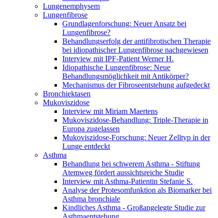
Lungenemphysem
Lungenfibrose
Grundlagenforschung: Neuer Ansatz bei
Lungenfibrose?
Behandlungserfolg der antifibrotischen Therapie
bei idiopathischer Lungenfibrose nachgewiesen
Interview mit IPF-Patient Werner H.
Idiopathische Lungenfibrose: Neue
Behandlungsmöglichkeit mit Antikörper?
Mechanismus der Fibroseentstehung aufgedeckt
Bronchiektasen
Mukoviszidose
Interview mit Miriam Maertens
Mukoviszidose-Behandlung: Triple-Therapie in
Europa zugelassen
Mukoviszidose-Forschung: Neuer Zelltyp in der
Lunge entdeckt
Asthma
Behandlung bei schwerem Asthma - Stiftung
Atemweg fördert aussichtsreiche Studie
Interview mit Asthma-Patientin Stefanie S.
Analyse der Protesomfunktion als Biomarker bei
Asthma bronchiale
Kindliches Asthma - Großangelegte Studie zur
Asthmaentstehung