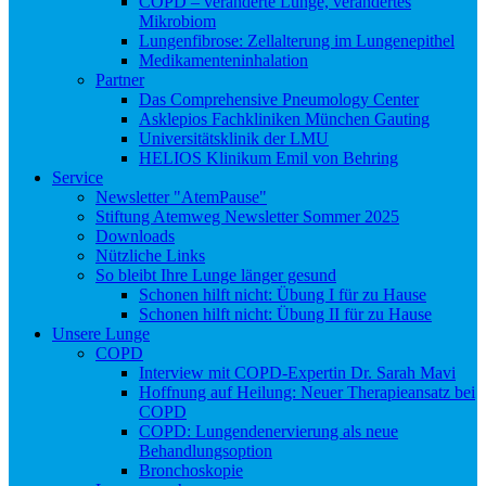
COPD – veränderte Lunge, verändertes
Mikrobiom
Lungenfibrose: Zellalterung im Lungenepithel
Medikamenteninhalation
Partner
Das Comprehensive Pneumology Center
Asklepios Fachkliniken München Gauting
Universitätsklinik der LMU
HELIOS Klinikum Emil von Behring
Service
Newsletter "AtemPause"
Stiftung Atemweg Newsletter Sommer 2025
Downloads
Nützliche Links
So bleibt Ihre Lunge länger gesund
Schonen hilft nicht: Übung I für zu Hause
Schonen hilft nicht: Übung II für zu Hause
Unsere Lunge
COPD
Interview mit COPD-Expertin Dr. Sarah Mavi
Hoffnung auf Heilung: Neuer Therapieansatz bei
COPD
COPD: Lungendenervierung als neue
Behandlungsoption
Bronchoskopie