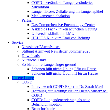
COPD – veränderte Lunge, verändertes
Mikrobiom
Lungenfibrose: Zellalterung im Lungenepithel
Medikamenteninhalation
Partner
Das Comprehensive Pneumology Center
Asklepios Fachkliniken München Gauting
Universitätsklinik der LMU
HELIOS Klinikum Emil von Behring
Service
Newsletter "AtemPause"
Stiftung Atemweg Newsletter Sommer 2025
Downloads
Nützliche Links
So bleibt Ihre Lunge länger gesund
Schonen hilft nicht: Übung I für zu Hause
Schonen hilft nicht: Übung II für zu Hause
Unsere Lunge
COPD
Interview mit COPD-Expertin Dr. Sarah Mavi
Hoffnung auf Heilung: Neuer Therapieansatz bei
COPD
COPD: Lungendenervierung als neue
Behandlungsoption
Bronchoskopie