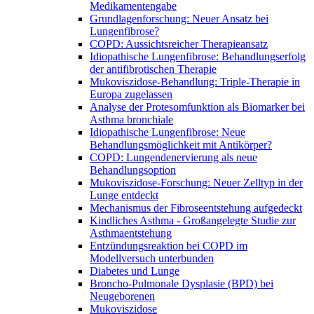
Medikamentengabe
Grundlagenforschung: Neuer Ansatz bei
Lungenfibrose?
COPD: Aussichtsreicher Therapieansatz
Idiopathische Lungenfibrose: Behandlungserfolg
der antifibrotischen Therapie
Mukoviszidose-Behandlung: Triple-Therapie in
Europa zugelassen
Analyse der Protesomfunktion als Biomarker bei
Asthma bronchiale
Idiopathische Lungenfibrose: Neue
Behandlungsmöglichkeit mit Antikörper?
COPD: Lungendenervierung als neue
Behandlungsoption
Mukoviszidose-Forschung: Neuer Zelltyp in der
Lunge entdeckt
Mechanismus der Fibroseentstehung aufgedeckt
Kindliches Asthma - Großangelegte Studie zur
Asthmaentstehung
Entzündungsreaktion bei COPD im
Modellversuch unterbunden
Diabetes und Lunge
Broncho-Pulmonale Dysplasie (BPD) bei
Neugeborenen
Mukoviszidose