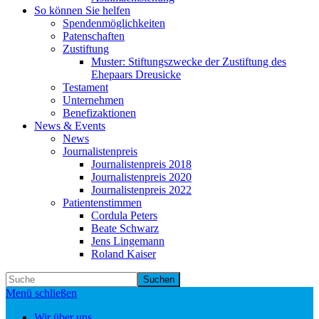
So können Sie helfen
Spendenmöglichkeiten
Patenschaften
Zustiftung
Muster: Stiftungszwecke der Zustiftung des
Ehepaars Dreusicke
Testament
Unternehmen
Benefizaktionen
News & Events
News
Journalistenpreis
Journalistenpreis 2018
Journalistenpreis 2020
Journalistenpreis 2022
Patientenstimmen
Cordula Peters
Beate Schwarz
Jens Lingemann
Roland Kaiser
Suchen
Menü schließen
Wir über uns