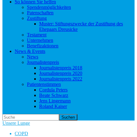
So können Sie helfen
Spendenmöglichkeiten
Patenschaften
Zustiftung
Muster: Stiftungszwecke der Zustiftung des
Ehepaars Dreusicke
Testament
Unternehmen
Benefizaktionen
News & Events
News
Journalistenpreis
Journalistenpreis 2018
Journalistenpreis 2020
Journalistenpreis 2022
Patientenstimmen
Cordula Peters
Beate Schwarz
Jens Lingemann
Roland Kaiser
Suchen
Unsere Lunge
COPD