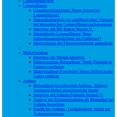
Lungenemphysem
Lungenfibrose
Grundlagenforschung: Neuer Ansatz bei
Lungenfibrose?
Behandlungserfolg der antifibrotischen Therapie
bei idiopathischer Lungenfibrose nachgewiesen
Interview mit IPF-Patient Werner H.
Idiopathische Lungenfibrose: Neue
Behandlungsmöglichkeit mit Antikörper?
Mechanismus der Fibroseentstehung aufgedeckt
Bronchiektasen
Mukoviszidose
Interview mit Miriam Maertens
Mukoviszidose-Behandlung: Triple-Therapie in
Europa zugelassen
Mukoviszidose-Forschung: Neuer Zelltyp in der
Lunge entdeckt
Asthma
Behandlung bei schwerem Asthma - Stiftung
Atemweg fördert aussichtsreiche Studie
Interview mit Asthma-Patientin Stefanie S.
Analyse der Protesomfunktion als Biomarker bei
Asthma bronchiale
Kindliches Asthma - Großangelegte Studie zur
Asthmaentstehung