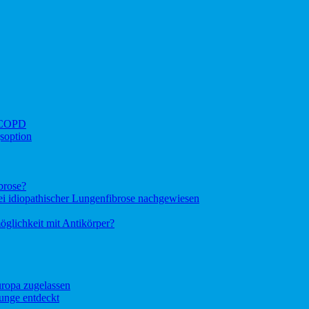
i COPD
soption
brose?
bei idiopathischer Lungenfibrose nachgewiesen
glichkeit mit Antikörper?
ropa zugelassen
unge entdeckt