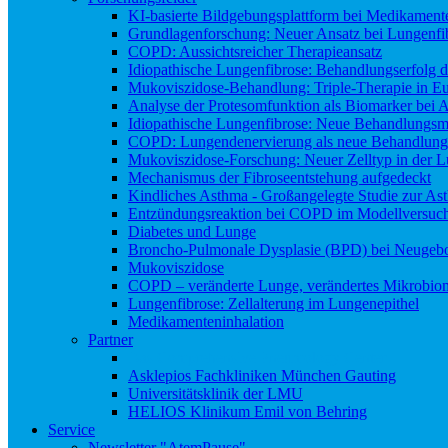
KI-basierte Bildgebungsplattform bei Medikamen
Grundlagenforschung: Neuer Ansatz bei Lungenfi
COPD: Aussichtsreicher Therapieansatz
Idiopathische Lungenfibrose: Behandlungserfolg de
Mukoviszidose-Behandlung: Triple-Therapie in Eu
Analyse der Protesomfunktion als Biomarker bei 
Idiopathische Lungenfibrose: Neue Behandlungsmö
COPD: Lungendenervierung als neue Behandlung
Mukoviszidose-Forschung: Neuer Zelltyp in der L
Mechanismus der Fibroseentstehung aufgedeckt
Kindliches Asthma - Großangelegte Studie zur As
Entzündungsreaktion bei COPD im Modellversuc
Diabetes und Lunge
Broncho-Pulmonale Dysplasie (BPD) bei Neugeb
Mukoviszidose
COPD – veränderte Lunge, verändertes Mikrobio
Lungenfibrose: Zellalterung im Lungenepithel
Medikamenteninhalation
Partner
Das Comprehensive Pneumology Center
Asklepios Fachkliniken München Gauting
Universitätsklinik der LMU
HELIOS Klinikum Emil von Behring
Service
Newsletter "AtemPause"