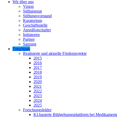
Wir über uns
Vision
Stiftungsrat
Stiftungsvorstand
Kuratorium
Geschäftsstelle
AtemBotschafter
Initiatoren
Partner
Satzung
Forschung
Realisierte und aktuelle Förderprojekte
2015
2016
2017
2018
2019
2020
2021
2022
2023
2024
2025
Forschungsfelder
KI-basierte Bildgebungsplattform bei Medikamen