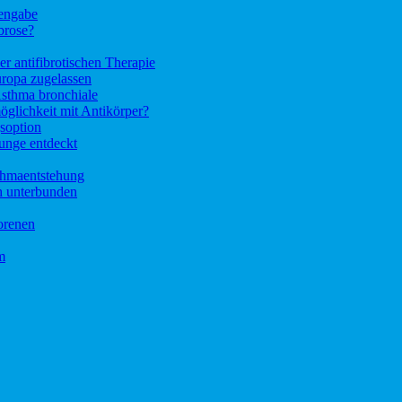
tengabe
brose?
r antifibrotischen Therapie
ropa zugelassen
Asthma bronchiale
glichkeit mit Antikörper?
soption
unge entdeckt
thmaentstehung
h unterbunden
orenen
m