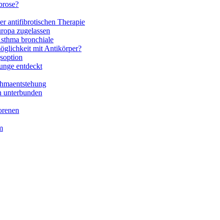
brose?
r antifibrotischen Therapie
ropa zugelassen
Asthma bronchiale
glichkeit mit Antikörper?
soption
unge entdeckt
thmaentstehung
h unterbunden
orenen
m