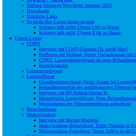
Stiftung Atemweg Newsletter Sommer 2025
Downloads
Nützliche Links
So bleibt Ihre Lunge länger gesund
Schonen hilft nicht: Übung I für zu Hause
Schonen hilft nicht: Übung II für zu Hause
Unsere Lunge
COPD
Interview mit COPD-Expertin Dr. Sarah Mavi
Hoffnung auf Heilung: Neuer Therapieansatz be
COPD: Lungendenervierung als neue Behandlung
Bronchoskopie
Lungenemphysem
Lungenfibrose
Grundlagenforschung: Neuer Ansatz bei Lungenfi
Behandlungserfolg der antifibrotischen Therapie 
Interview mit IPF-Patient Werner H.
Idiopathische Lungenfibrose: Neue Behandlungsmö
Mechanismus der Fibroseentstehung aufgedeckt
Bronchiektasen
Mukoviszidose
Interview mit Miriam Maertens
Mukoviszidose-Behandlung: Triple-Therapie in Eu
Mukoviszidose-Forschung: Neuer Zelltyp in der L