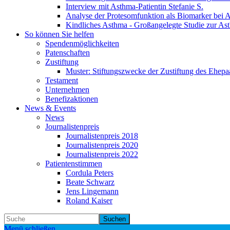
Interview mit Asthma-Patientin Stefanie S.
Analyse der Protesomfunktion als Biomarker bei 
Kindliches Asthma - Großangelegte Studie zur As
So können Sie helfen
Spendenmöglichkeiten
Patenschaften
Zustiftung
Muster: Stiftungszwecke der Zustiftung des Ehepa
Testament
Unternehmen
Benefizaktionen
News & Events
News
Journalistenpreis
Journalistenpreis 2018
Journalistenpreis 2020
Journalistenpreis 2022
Patientenstimmen
Cordula Peters
Beate Schwarz
Jens Lingemann
Roland Kaiser
Suchen
Menü schließen