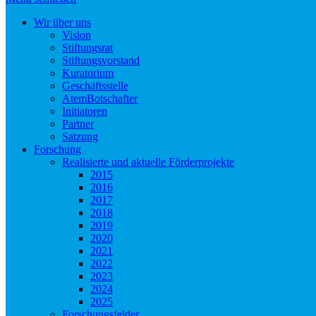
Wir über uns
Vision
Stiftungsrat
Stiftungsvorstand
Kuratorium
Geschäftsstelle
AtemBotschafter
Initiatoren
Partner
Satzung
Forschung
Realisierte und aktuelle Förderprojekte
2015
2016
2017
2018
2019
2020
2021
2022
2023
2024
2025
Forschungsfelder