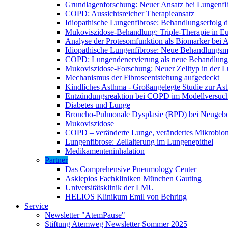
Grundlagenforschung: Neuer Ansatz bei Lungenfi
COPD: Aussichtsreicher Therapieansatz
Idiopathische Lungenfibrose: Behandlungserfolg de
Mukoviszidose-Behandlung: Triple-Therapie in Eu
Analyse der Protesomfunktion als Biomarker bei 
Idiopathische Lungenfibrose: Neue Behandlungsmö
COPD: Lungendenervierung als neue Behandlung
Mukoviszidose-Forschung: Neuer Zelltyp in der L
Mechanismus der Fibroseentstehung aufgedeckt
Kindliches Asthma - Großangelegte Studie zur As
Entzündungsreaktion bei COPD im Modellversuc
Diabetes und Lunge
Broncho-Pulmonale Dysplasie (BPD) bei Neugeb
Mukoviszidose
COPD – veränderte Lunge, verändertes Mikrobio
Lungenfibrose: Zellalterung im Lungenepithel
Medikamenteninhalation
Partner
Das Comprehensive Pneumology Center
Asklepios Fachkliniken München Gauting
Universitätsklinik der LMU
HELIOS Klinikum Emil von Behring
Service
Newsletter "AtemPause"
Stiftung Atemweg Newsletter Sommer 2025