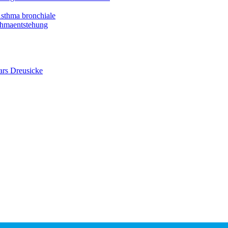
Asthma bronchiale
thmaentstehung
ars Dreusicke