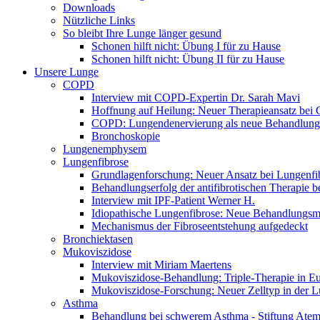
Downloads
Nützliche Links
So bleibt Ihre Lunge länger gesund
Schonen hilft nicht: Übung I für zu Hause
Schonen hilft nicht: Übung II für zu Hause
Unsere Lunge
COPD
Interview mit COPD-Expertin Dr. Sarah Mavi
Hoffnung auf Heilung: Neuer Therapieansatz be
COPD: Lungendenervierung als neue Behandlung
Bronchoskopie
Lungenemphysem
Lungenfibrose
Grundlagenforschung: Neuer Ansatz bei Lungenfi
Behandlungserfolg der antifibrotischen Therapie 
Interview mit IPF-Patient Werner H.
Idiopathische Lungenfibrose: Neue Behandlungsmö
Mechanismus der Fibroseentstehung aufgedeckt
Bronchiektasen
Mukoviszidose
Interview mit Miriam Maertens
Mukoviszidose-Behandlung: Triple-Therapie in Eu
Mukoviszidose-Forschung: Neuer Zelltyp in der L
Asthma
Behandlung bei schwerem Asthma - Stiftung Atemw