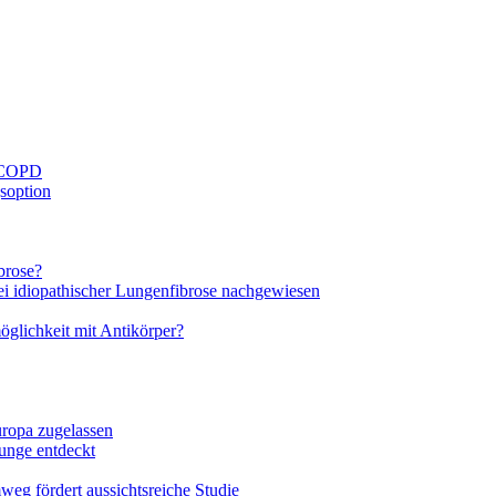
i COPD
soption
brose?
bei idiopathischer Lungenfibrose nachgewiesen
glichkeit mit Antikörper?
ropa zugelassen
unge entdeckt
eg fördert aussichtsreiche Studie