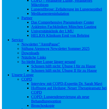
COPD – veränderte Lunge, verändertes
Mikrobiom
Lungenfibrose: Zellalterung im Lungenepithel
Medikamenteninhalation
Partner
Das Comprehensive Pneumology Center
Asklepios Fachkliniken München Gauting
Universitätsklinik der LMU
HELIOS Klinikum Emil von Behring
Service
Newsletter "AtemPause"
Stiftung Atemweg Newsletter Sommer 2025
Downloads
Nützliche Links
So bleibt Ihre Lunge länger gesund
Schonen hilft nicht: Übung I für zu Hause
Schonen hilft nicht: Übung II für zu Hause
Unsere Lunge
COPD
Interview mit COPD-Expertin Dr. Sarah Mavi
Hoffnung auf Heilung: Neuer Therapieansatz bei
COPD
COPD: Lungendenervierung als neue
Behandlungsoption
Bronchoskopie