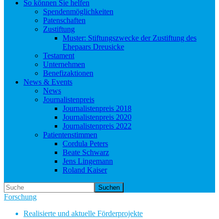
So können Sie helfen
Spendenmöglichkeiten
Patenschaften
Zustiftung
Muster: Stiftungszwecke der Zustiftung des
Ehepaars Dreusicke
Testament
Unternehmen
Benefizaktionen
News & Events
News
Journalistenpreis
Journalistenpreis 2018
Journalistenpreis 2020
Journalistenpreis 2022
Patientenstimmen
Cordula Peters
Beate Schwarz
Jens Lingemann
Roland Kaiser
Suchen
Forschung
Realisierte und aktuelle Förderprojekte