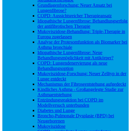
Grundlagenforschung: Neuer Ansatz bei
Lungenfibrose?
COPD: Aussichtsreicher Therapieansatz
Idiopathische Lungenfibrose: Behandlungserfolg
der antifibrotischen Therapie
Mukoviszidose-Behandlung: Triple-Therapie in
Europa zugelassen
Analyse der Protesomfunktion als Biomarker bei
Asthma bronchiale
Idiopathische Lungenfibrose: Neue
Behandlungsmöglichkeit mit Antikörper?
COPD: Lungendenervierung als neue
Behandlungsoption
Mukoviszidose-Forschung: Neuer Zelltyp in der
Lunge entdeckt
Mechanismus der Fibroseentstehung aufgedeckt
Kindliches Asthma - Großangelegte Studie zur
Asthmaentstehung
Entzündungsreaktion bei COPD im
Modellversuch unterbunden
Diabetes und Lunge
Broncho-Pulmonale Dysplasie (BPD) bei
Neugeborenen
Mukoviszidose