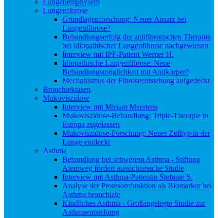
Lungenemphysem
Lungenfibrose
Grundlagenforschung: Neuer Ansatz bei
Lungenfibrose?
Behandlungserfolg der antifibrotischen Therapie
bei idiopathischer Lungenfibrose nachgewiesen
Interview mit IPF-Patient Werner H.
Idiopathische Lungenfibrose: Neue
Behandlungsmöglichkeit mit Antikörper?
Mechanismus der Fibroseentstehung aufgedeckt
Bronchiektasen
Mukoviszidose
Interview mit Miriam Maertens
Mukoviszidose-Behandlung: Triple-Therapie in
Europa zugelassen
Mukoviszidose-Forschung: Neuer Zelltyp in der
Lunge entdeckt
Asthma
Behandlung bei schwerem Asthma - Stiftung
Atemweg fördert aussichtsreiche Studie
Interview mit Asthma-Patientin Stefanie S.
Analyse der Protesomfunktion als Biomarker bei
Asthma bronchiale
Kindliches Asthma - Großangelegte Studie zur
Asthmaentstehung