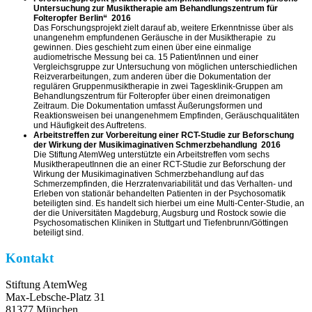
Untersuchung zur Musiktherapie am Behandlungszentrum für
Folteropfer Berlin“ 2016
Das Forschungsprojekt zielt darauf ab, weitere Erkenntnisse über als
unangenehm empfundenen Geräusche in der Musiktherapie zu
gewinnen. Dies geschieht zum einen über eine einmalige
audiometrische Messung bei ca. 15 Patient/innen und einer
Vergleichsgruppe zur Untersuchung von möglichen unterschiedlichen
Reizverarbeitungen, zum anderen über die Dokumentation der
regulären Gruppenmusiktherapie in zwei Tagesklinik-Gruppen am
Behandlungszentrum für Folteropfer über einen dreimonatigen
Zeitraum. Die Dokumentation umfasst Äußerungsformen und
Reaktionsweisen bei unangenehmem Empfinden, Geräuschqualitäten
und Häufigkeit des Auftretens.
Arbeitstreffen zur Vorbereitung einer RCT-Studie zur Beforschung
der Wirkung der Musikimaginativen Schmerzbehandlung 2016
Die Stiftung AtemWeg unterstützte ein Arbeitstreffen vom sechs
MusiktherapeutInnen die an einer RCT-Studie zur Beforschung der
Wirkung der Musikimaginativen Schmerzbehandlung auf das
Schmerzempfinden, die Herzratenvariabilität und das Verhalten- und
Erleben von stationär behandelten Patienten in der Psychosomatik
beteiligten sind. Es handelt sich hierbei um eine Multi‐Center‐Studie, an
der die Universitäten Magdeburg, Augsburg und Rostock sowie die
Psychosomatischen Kliniken in Stuttgart und Tiefenbrunn/Göttingen
beteiligt sind.
Kontakt
Stiftung AtemWeg
Max-Lebsche-Platz 31
81377 München