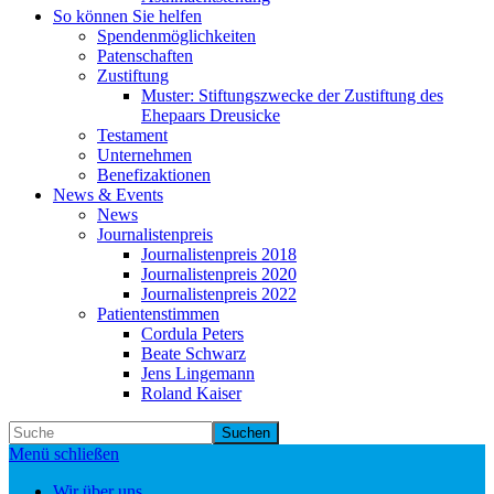
So können Sie helfen
Spendenmöglichkeiten
Patenschaften
Zustiftung
Muster: Stiftungszwecke der Zustiftung des
Ehepaars Dreusicke
Testament
Unternehmen
Benefizaktionen
News & Events
News
Journalistenpreis
Journalistenpreis 2018
Journalistenpreis 2020
Journalistenpreis 2022
Patientenstimmen
Cordula Peters
Beate Schwarz
Jens Lingemann
Roland Kaiser
Suchen
Menü schließen
Wir über uns