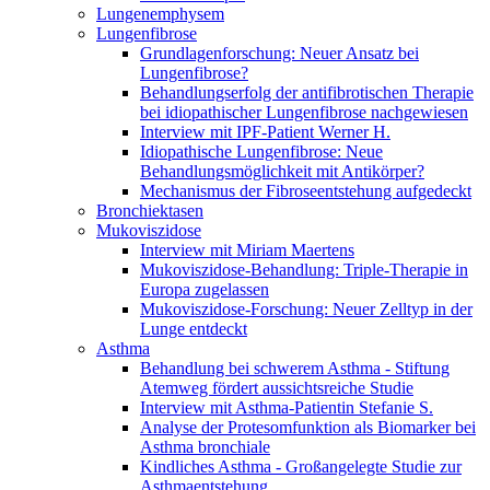
Lungenemphysem
Lungenfibrose
Grundlagenforschung: Neuer Ansatz bei
Lungenfibrose?
Behandlungserfolg der antifibrotischen Therapie
bei idiopathischer Lungenfibrose nachgewiesen
Interview mit IPF-Patient Werner H.
Idiopathische Lungenfibrose: Neue
Behandlungsmöglichkeit mit Antikörper?
Mechanismus der Fibroseentstehung aufgedeckt
Bronchiektasen
Mukoviszidose
Interview mit Miriam Maertens
Mukoviszidose-Behandlung: Triple-Therapie in
Europa zugelassen
Mukoviszidose-Forschung: Neuer Zelltyp in der
Lunge entdeckt
Asthma
Behandlung bei schwerem Asthma - Stiftung
Atemweg fördert aussichtsreiche Studie
Interview mit Asthma-Patientin Stefanie S.
Analyse der Protesomfunktion als Biomarker bei
Asthma bronchiale
Kindliches Asthma - Großangelegte Studie zur
Asthmaentstehung