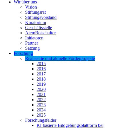
Wir über uns
Vision
Stiftungsrat
Stiftungsvorstand
Kuratorium
Geschäftsstelle
AtemBotschafter
Initiatoren
Partner
Satzung
Forschung
Realisierte und aktuelle Förderprojekte
2015
2016
2017
2018
2019
2020
2021
2022
2023
2024
2025
Forschungsfelder
KI-basierte Bildgebungsplattform bei