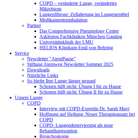
COPD – veränderte Lunge, verändertes
Mikrobiom
Lungenfibrose: Zellalterung im Lungenepithel
Medikamenteninhalation
Partner
Das Comprehensive Pneumology Center
Asklepios Fachkliniken München Gauting
Universitätsklinik der LMU
HELIOS Klinikum Emil von Behring
Service
Newsletter "AtemPause"
Stiftung Atemweg Newsletter Sommer 2025
Downloads
Nützliche Links
So bleibt Ihre Lunge länger gesund
Schonen hilft nicht: Übung I für zu Hause
Schonen hilft nicht: Übung II für zu Hause
Unsere Lunge
COPD
Interview mit COPD-Expertin Dr. Sarah Mavi
Hoffnung auf Heilung: Neuer Therapieansatz bei
COPD
COPD: Lungendenervierung als neue
Behandlungsoption
Bronchoskopie