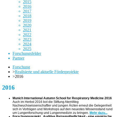
2015
2016
2017
2018
2019
2020
2021
2022
2023
2024
2025
Forschungsfelder
Partner
Forschung
>
Realisierte und aktuelle Förderprojekte
>
2016
2016
Munich International Autumn School for Respiratory Medicine 2016
Auch im Herbst 2016 bot die Stiftung AtemWeg
Nachwuchswissenschaftler und jungen Ärzten erneut die Gelegenheit
sich in Vorträgen und Workshops auf den neuestes Wissensstand rund
um Lungenforschung und Lungenmedizin zu bringen.
Mehr dazu...
Forschungsprojekt „Auditive Reizempfindlichkeit - eine empirische