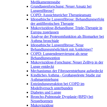
Medikamentengabe
Grundlagenforschung: Neuer Ansatz bei
Lungenfibrose?
COPD: Aussichtsreicher Therapieansatz
Idiopathische Lungenfibrose: Behandlungserfolg
der antifibrotischen Therapie
Mukoviszidose-Behandlung: Triple-Therapie in
Europa zugelassen
Analyse der Protesomfunktion als Biomarker bei
Asthma bronchiale
Idiopathische Lungenfibrose: Neue
Behandlungsmöglichkeit mit Antikörper?
COPD: Lungendenervierung als neue
Behandlungsoption
Mukoviszidose-Forschung: Neuer Zelltyp in der
Lunge entdeckt
Mechanismus der Fibroseentstehung aufgedeckt
Kindliches Asthma - Großangelegte Studie zur
Asthmaentstehung
Entzündungsreaktion bei COPD im
Modellversuch unterbunden
Diabetes und Lunge
Broncho-Pulmonale Dysplasie (BPD) bei
Neugeborenen
Mukoviszidose