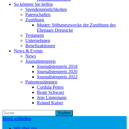
So können Sie helfen
Spendenmöglichkeiten
Patenschaften
Zustiftung
Muster: Stiftungszwecke der Zustiftung des
Ehepaars Dreusicke
Testament
Unternehmen
Benefizaktionen
News & Events
News
Journalistenpreis
Journalistenpreis 2018
Journalistenpreis 2020
Journalistenpreis 2022
Patientenstimmen
Cordula Peters
Beate Schwarz
Jens Lingemann
Roland Kaiser
Suchen
Menü schließen
Wir über uns