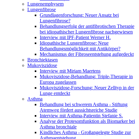
Lungenemphysem
Lungenfibrose
Grundlagenforschung: Neuer Ansatz bei
Lungenfibrose?
Behandlungserfolg der antifibrotischen Therapie
bei idiopathischer Lungenfibrose nachgewiesen
Interview mit IPF-Patient Werner H.
Idiopathische Lungenfibrose: Neue
Behandlungsmöglichkeit mit Antikörper?
Mechanismus der Fibroseentstehung aufgedeckt
Bronchiektasen
Mukoviszidose
Interview mit Miriam Maertens
Mukoviszidose-Behandlung: Triple-Therapie in
Europa zugelassen
Mukoviszidose-Forschung: Neuer Zelltyp in der
Lunge entdeckt
Asthma
Behandlung bei schwerem Asthma - Stiftung
Atemweg fördert aussichtsreiche Studie
Interview mit Asthma-Patientin Stefanie S.
Analyse der Protesomfunktion als Biomarker bei
Asthma bronchiale
Kindliches Asthma - Großangelegte Studie zur
Asthmaentstehung