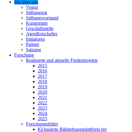
Wir über uns
Vision
Stiftungsrat
Stiftungsvorstand
Kuratorium
Geschäftsstelle
AtemBotschafter
Initiatoren
Partner
Satzung
Forschung
Realisierte und aktuelle Förderprojekte
2015
2016
2017
2018
2019
2020
2021
2022
2023
2024
2025
Forschungsfelder
KI-basierte Bildgebungsplattform bei