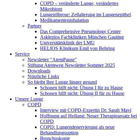
COPD – veränderte Lunge, verändertes
Mikrobiom
Lungenfibrose: Zellalterung im Lungenepithel
Medikamenteninhalation
Partner
Das Comprehensive Pneumology Center
Asklepios Fachkliniken München Gauting
Universitätsklinik der LMU
HELIOS Klinikum Emil von Behring
Service
Newsletter "AtemPause"
Stiftung Atemweg Newsletter Sommer 2025
Downloads
Nützliche Links
So bleibt Ihre Lunge länger gesund
Schonen hilft nicht: Übung I für zu Hause
Schonen hilft nicht: Übung II für zu Hause
Unsere Lunge
COPD
Interview mit COPD-Expertin Dr. Sarah Mavi
Hoffnung auf Heilung: Neuer Therapieansatz bei
COPD
COPD: Lungendenervierung als neue
Behandlungsoption
Bronchoskopie