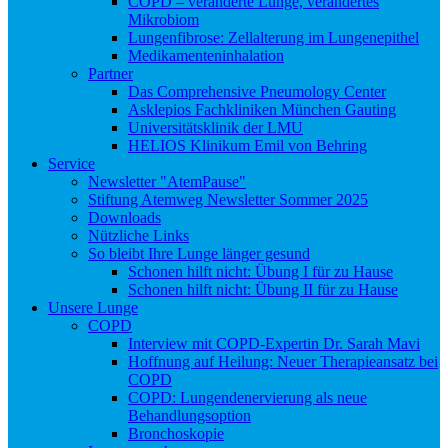
COPD – veränderte Lunge, verändertes
Mikrobiom
Lungenfibrose: Zellalterung im Lungenepithel
Medikamenteninhalation
Partner
Das Comprehensive Pneumology Center
Asklepios Fachkliniken München Gauting
Universitätsklinik der LMU
HELIOS Klinikum Emil von Behring
Service
Newsletter "AtemPause"
Stiftung Atemweg Newsletter Sommer 2025
Downloads
Nützliche Links
So bleibt Ihre Lunge länger gesund
Schonen hilft nicht: Übung I für zu Hause
Schonen hilft nicht: Übung II für zu Hause
Unsere Lunge
COPD
Interview mit COPD-Expertin Dr. Sarah Mavi
Hoffnung auf Heilung: Neuer Therapieansatz bei
COPD
COPD: Lungendenervierung als neue
Behandlungsoption
Bronchoskopie