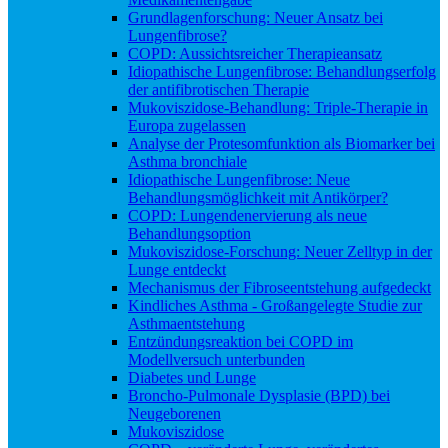
Grundlagenforschung: Neuer Ansatz bei
Lungenfibrose?
COPD: Aussichtsreicher Therapieansatz
Idiopathische Lungenfibrose: Behandlungserfolg
der antifibrotischen Therapie
Mukoviszidose-Behandlung: Triple-Therapie in
Europa zugelassen
Analyse der Protesomfunktion als Biomarker bei
Asthma bronchiale
Idiopathische Lungenfibrose: Neue
Behandlungsmöglichkeit mit Antikörper?
COPD: Lungendenervierung als neue
Behandlungsoption
Mukoviszidose-Forschung: Neuer Zelltyp in der
Lunge entdeckt
Mechanismus der Fibroseentstehung aufgedeckt
Kindliches Asthma - Großangelegte Studie zur
Asthmaentstehung
Entzündungsreaktion bei COPD im
Modellversuch unterbunden
Diabetes und Lunge
Broncho-Pulmonale Dysplasie (BPD) bei
Neugeborenen
Mukoviszidose