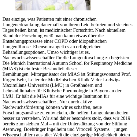
Das einzige, was Patienten mit einer chronischen
Lungenerkrankung dauerhaft von ihrem Leid befreien und sie eines
Tages heilen kann, ist medizinischer Fortschritt. Nach aktuellem
Stand der Forschung weiß man kaum etwas über die
Entstehungsprozesse einer COPD oder idiopathischen
Lungenfibrose. Ebenso mangelt es an erfolgreichen
Behandlungsoptionen. Umso wichtiger ist es,
Nachwuchswissenschaftler für die Lungenforschung zu begeistern.
Die Munich International Autumn School for Respiratory Medicine
(MIAS) ist ein fester Bestandteil dieser
Bemühungen. Mitorganisator der MIAS ist Stiftungsvorstand Prof.
Jürgen Behr, Leiter der Medizinischen Klinik V der Ludwig-
Maximilians-Universität (LMU) in Großhadern und
Lehrstuhlinhaber für Klinische Pneumologie in Bayern an der
LMU. Er hält die MIAs für eine wichtige Institution für
Nachwuchswissenschaftler: „Nur durch aktive
Nachwuchsförderung können wir es schaffen, neue
Forschungsansätze zu entwickeln, die helfen, Lungenkrankheiten
besser zu verstehen. Wir sind daher besonders stolz, dass wir 2019
bereits zum siebten Mal – mit der Unterstützung von der Stiftung
Atemweg, Boehringer Ingelheim und Vitrocell Systems – jungen
Wissenschaftlern aus aller Welt die einzigartige Möglichkeit bieten