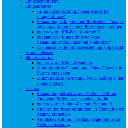
Lungenemphysem
Lungenfibrose
Grundlagenforschung: Neuer Ansatz bei
Lungenfibrose?
Behandlungserfolg der antifibrotischen Therapie
bei idiopathischer Lungenfibrose nachgewiesen
Interview mit IPF-Patient Werner H.
Idiopathische Lungenfibrose: Neue
Behandlungsmöglichkeit mit Antikörper?
Mechanismus der Fibroseentstehung aufgedeckt
Bronchiektasen
Mukoviszidose
Interview mit Miriam Maertens
Mukoviszidose-Behandlung: Triple-Therapie in
Europa zugelassen
Mukoviszidose-Forschung: Neuer Zelltyp in der
Lunge entdeckt
Asthma
Behandlung bei schwerem Asthma - Stiftung
Atemweg fördert aussichtsreiche Studie
Interview mit Asthma-Patientin Stefanie S.
Analyse der Protesomfunktion als Biomarker bei
Asthma bronchiale
Kindliches Asthma - Großangelegte Studie zur
Asthmaentstehung