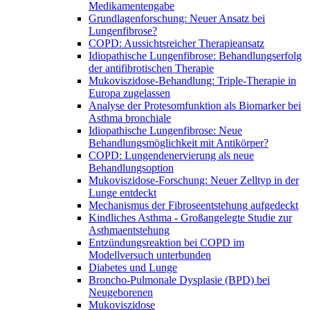
Medikamentengabe
Grundlagenforschung: Neuer Ansatz bei
Lungenfibrose?
COPD: Aussichtsreicher Therapieansatz
Idiopathische Lungenfibrose: Behandlungserfolg
der antifibrotischen Therapie
Mukoviszidose-Behandlung: Triple-Therapie in
Europa zugelassen
Analyse der Protesomfunktion als Biomarker bei
Asthma bronchiale
Idiopathische Lungenfibrose: Neue
Behandlungsmöglichkeit mit Antikörper?
COPD: Lungendenervierung als neue
Behandlungsoption
Mukoviszidose-Forschung: Neuer Zelltyp in der
Lunge entdeckt
Mechanismus der Fibroseentstehung aufgedeckt
Kindliches Asthma - Großangelegte Studie zur
Asthmaentstehung
Entzündungsreaktion bei COPD im
Modellversuch unterbunden
Diabetes und Lunge
Broncho-Pulmonale Dysplasie (BPD) bei
Neugeborenen
Mukoviszidose