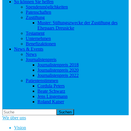
So können Sie helfen
Spendenmöglichkeiten
Patenschaften
Zustiftung
Muster: Stiftungszwecke der Zustiftung des
Ehepaars Dreusicke
Testament
Unternehmen
Benefizaktionen
News & Events
News
Journalistenpreis
Journalistenpreis 2018
Journalistenpreis 2020
Journalistenpreis 2022
Patientenstimmen
Cordula Peters
Beate Schwarz
Jens Lingemann
Roland Kaiser
Suchen
Wir über uns
Vision