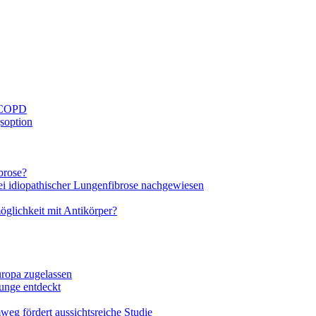
i COPD
soption
brose?
bei idiopathischer Lungenfibrose nachgewiesen
glichkeit mit Antikörper?
ropa zugelassen
unge entdeckt
eg fördert aussichtsreiche Studie