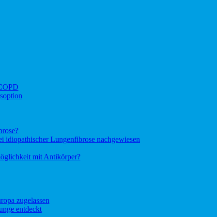
i COPD
soption
brose?
bei idiopathischer Lungenfibrose nachgewiesen
glichkeit mit Antikörper?
ropa zugelassen
unge entdeckt