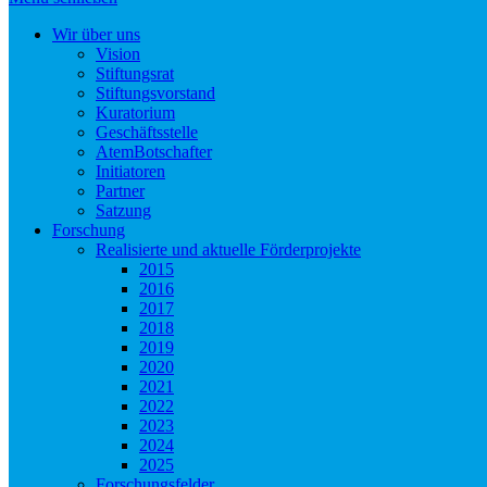
Wir über uns
Vision
Stiftungsrat
Stiftungsvorstand
Kuratorium
Geschäftsstelle
AtemBotschafter
Initiatoren
Partner
Satzung
Forschung
Realisierte und aktuelle Förderprojekte
2015
2016
2017
2018
2019
2020
2021
2022
2023
2024
2025
Forschungsfelder