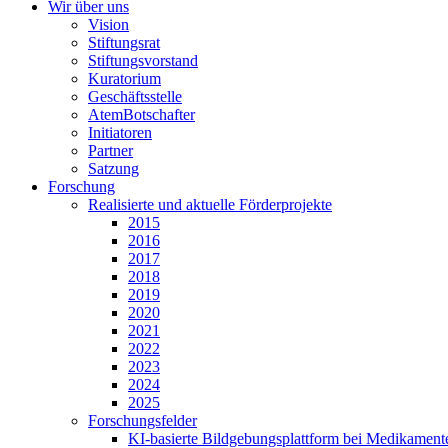
Wir über uns
Vision
Stiftungsrat
Stiftungsvorstand
Kuratorium
Geschäftsstelle
AtemBotschafter
Initiatoren
Partner
Satzung
Forschung
Realisierte und aktuelle Förderprojekte
2015
2016
2017
2018
2019
2020
2021
2022
2023
2024
2025
Forschungsfelder
KI-basierte Bildgebungsplattform bei Medikamen