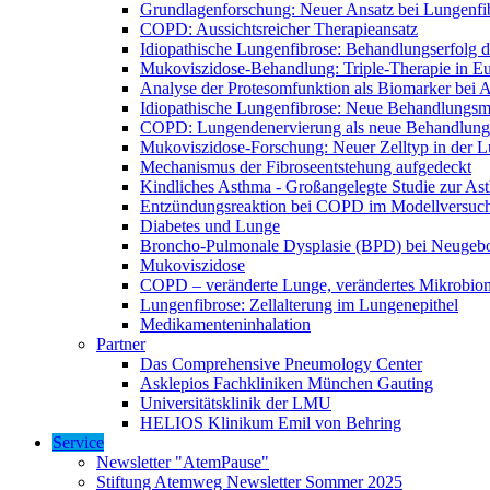
Grundlagenforschung: Neuer Ansatz bei Lungenfi
COPD: Aussichtsreicher Therapieansatz
Idiopathische Lungenfibrose: Behandlungserfolg de
Mukoviszidose-Behandlung: Triple-Therapie in Eu
Analyse der Protesomfunktion als Biomarker bei 
Idiopathische Lungenfibrose: Neue Behandlungsmö
COPD: Lungendenervierung als neue Behandlung
Mukoviszidose-Forschung: Neuer Zelltyp in der L
Mechanismus der Fibroseentstehung aufgedeckt
Kindliches Asthma - Großangelegte Studie zur As
Entzündungsreaktion bei COPD im Modellversuc
Diabetes und Lunge
Broncho-Pulmonale Dysplasie (BPD) bei Neugeb
Mukoviszidose
COPD – veränderte Lunge, verändertes Mikrobio
Lungenfibrose: Zellalterung im Lungenepithel
Medikamenteninhalation
Partner
Das Comprehensive Pneumology Center
Asklepios Fachkliniken München Gauting
Universitätsklinik der LMU
HELIOS Klinikum Emil von Behring
Service
Newsletter "AtemPause"
Stiftung Atemweg Newsletter Sommer 2025