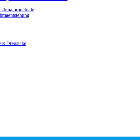
Asthma bronchiale
thmaentstehung
ars Dreusicke