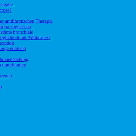
tengabe
brose?
r antifibrotischen Therapie
ropa zugelassen
Asthma bronchiale
glichkeit mit Antikörper?
soption
unge entdeckt
thmaentstehung
h unterbunden
orenen
m