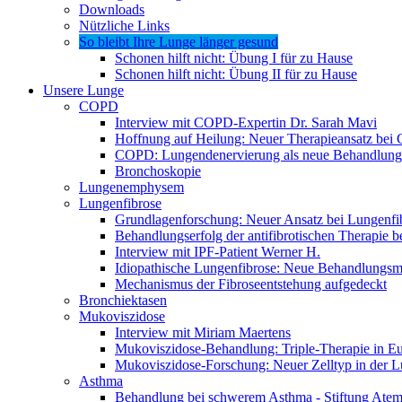
Downloads
Nützliche Links
So bleibt Ihre Lunge länger gesund
Schonen hilft nicht: Übung I für zu Hause
Schonen hilft nicht: Übung II für zu Hause
Unsere Lunge
COPD
Interview mit COPD-Expertin Dr. Sarah Mavi
Hoffnung auf Heilung: Neuer Therapieansatz be
COPD: Lungendenervierung als neue Behandlung
Bronchoskopie
Lungenemphysem
Lungenfibrose
Grundlagenforschung: Neuer Ansatz bei Lungenfi
Behandlungserfolg der antifibrotischen Therapie 
Interview mit IPF-Patient Werner H.
Idiopathische Lungenfibrose: Neue Behandlungsmö
Mechanismus der Fibroseentstehung aufgedeckt
Bronchiektasen
Mukoviszidose
Interview mit Miriam Maertens
Mukoviszidose-Behandlung: Triple-Therapie in Eu
Mukoviszidose-Forschung: Neuer Zelltyp in der L
Asthma
Behandlung bei schwerem Asthma - Stiftung Atemw