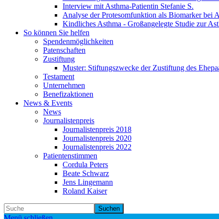
Interview mit Asthma-Patientin Stefanie S.
Analyse der Protesomfunktion als Biomarker bei 
Kindliches Asthma - Großangelegte Studie zur As
So können Sie helfen
Spendenmöglichkeiten
Patenschaften
Zustiftung
Muster: Stiftungszwecke der Zustiftung des Ehepa
Testament
Unternehmen
Benefizaktionen
News & Events
News
Journalistenpreis
Journalistenpreis 2018
Journalistenpreis 2020
Journalistenpreis 2022
Patientenstimmen
Cordula Peters
Beate Schwarz
Jens Lingemann
Roland Kaiser
Suchen
Menü schließen