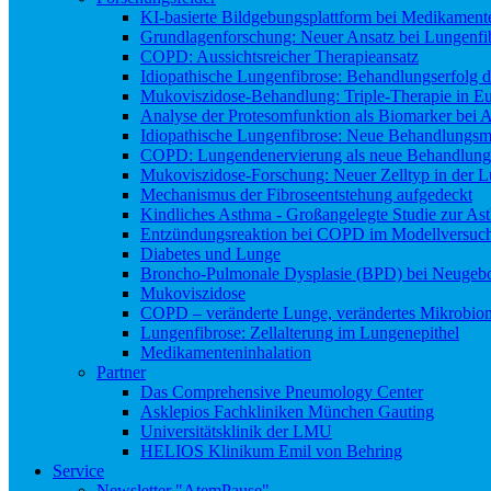
KI-basierte Bildgebungsplattform bei Medikamen
Grundlagenforschung: Neuer Ansatz bei Lungenfi
COPD: Aussichtsreicher Therapieansatz
Idiopathische Lungenfibrose: Behandlungserfolg de
Mukoviszidose-Behandlung: Triple-Therapie in Eu
Analyse der Protesomfunktion als Biomarker bei 
Idiopathische Lungenfibrose: Neue Behandlungsmö
COPD: Lungendenervierung als neue Behandlung
Mukoviszidose-Forschung: Neuer Zelltyp in der L
Mechanismus der Fibroseentstehung aufgedeckt
Kindliches Asthma - Großangelegte Studie zur As
Entzündungsreaktion bei COPD im Modellversuc
Diabetes und Lunge
Broncho-Pulmonale Dysplasie (BPD) bei Neugeb
Mukoviszidose
COPD – veränderte Lunge, verändertes Mikrobio
Lungenfibrose: Zellalterung im Lungenepithel
Medikamenteninhalation
Partner
Das Comprehensive Pneumology Center
Asklepios Fachkliniken München Gauting
Universitätsklinik der LMU
HELIOS Klinikum Emil von Behring
Service
Newsletter "AtemPause"