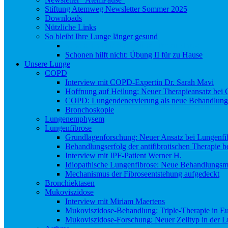
Stiftung Atemweg Newsletter Sommer 2025
Downloads
Nützliche Links
So bleibt Ihre Lunge länger gesund
Schonen hilft nicht: Übung I für zu Hause
Schonen hilft nicht: Übung II für zu Hause
Unsere Lunge
COPD
Interview mit COPD-Expertin Dr. Sarah Mavi
Hoffnung auf Heilung: Neuer Therapieansatz be
COPD: Lungendenervierung als neue Behandlung
Bronchoskopie
Lungenemphysem
Lungenfibrose
Grundlagenforschung: Neuer Ansatz bei Lungenfi
Behandlungserfolg der antifibrotischen Therapie 
Interview mit IPF-Patient Werner H.
Idiopathische Lungenfibrose: Neue Behandlungsmö
Mechanismus der Fibroseentstehung aufgedeckt
Bronchiektasen
Mukoviszidose
Interview mit Miriam Maertens
Mukoviszidose-Behandlung: Triple-Therapie in Eu
Mukoviszidose-Forschung: Neuer Zelltyp in der L