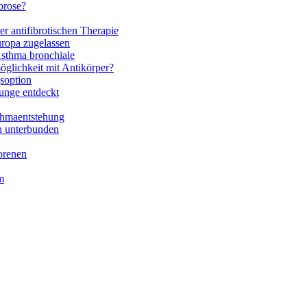
brose?
r antifibrotischen Therapie
ropa zugelassen
Asthma bronchiale
glichkeit mit Antikörper?
soption
unge entdeckt
thmaentstehung
h unterbunden
orenen
m