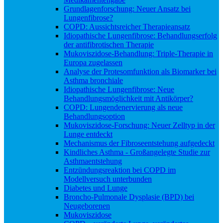
Grundlagenforschung: Neuer Ansatz bei
Lungenfibrose?
COPD: Aussichtsreicher Therapieansatz
Idiopathische Lungenfibrose: Behandlungserfolg
der antifibrotischen Therapie
Mukoviszidose-Behandlung: Triple-Therapie in
Europa zugelassen
Analyse der Protesomfunktion als Biomarker bei
Asthma bronchiale
Idiopathische Lungenfibrose: Neue
Behandlungsmöglichkeit mit Antikörper?
COPD: Lungendenervierung als neue
Behandlungsoption
Mukoviszidose-Forschung: Neuer Zelltyp in der
Lunge entdeckt
Mechanismus der Fibroseentstehung aufgedeckt
Kindliches Asthma - Großangelegte Studie zur
Asthmaentstehung
Entzündungsreaktion bei COPD im
Modellversuch unterbunden
Diabetes und Lunge
Broncho-Pulmonale Dysplasie (BPD) bei
Neugeborenen
Mukoviszidose