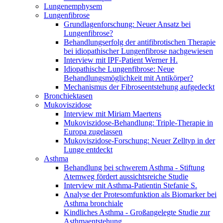
Lungenemphysem
Lungenfibrose
Grundlagenforschung: Neuer Ansatz bei
Lungenfibrose?
Behandlungserfolg der antifibrotischen Therapie
bei idiopathischer Lungenfibrose nachgewiesen
Interview mit IPF-Patient Werner H.
Idiopathische Lungenfibrose: Neue
Behandlungsmöglichkeit mit Antikörper?
Mechanismus der Fibroseentstehung aufgedeckt
Bronchiektasen
Mukoviszidose
Interview mit Miriam Maertens
Mukoviszidose-Behandlung: Triple-Therapie in
Europa zugelassen
Mukoviszidose-Forschung: Neuer Zelltyp in der
Lunge entdeckt
Asthma
Behandlung bei schwerem Asthma - Stiftung
Atemweg fördert aussichtsreiche Studie
Interview mit Asthma-Patientin Stefanie S.
Analyse der Protesomfunktion als Biomarker bei
Asthma bronchiale
Kindliches Asthma - Großangelegte Studie zur
Asthmaentstehung