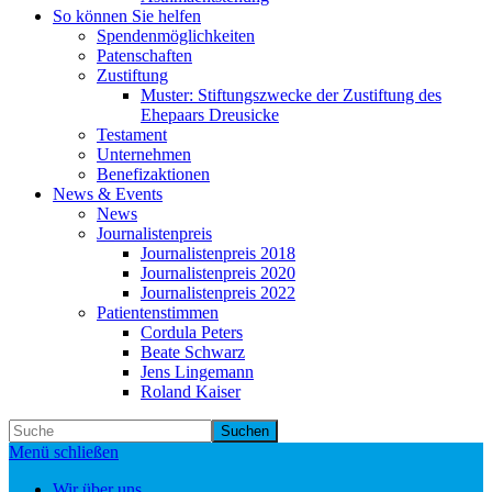
So können Sie helfen
Spendenmöglichkeiten
Patenschaften
Zustiftung
Muster: Stiftungszwecke der Zustiftung des
Ehepaars Dreusicke
Testament
Unternehmen
Benefizaktionen
News & Events
News
Journalistenpreis
Journalistenpreis 2018
Journalistenpreis 2020
Journalistenpreis 2022
Patientenstimmen
Cordula Peters
Beate Schwarz
Jens Lingemann
Roland Kaiser
Suchen
Menü schließen
Wir über uns