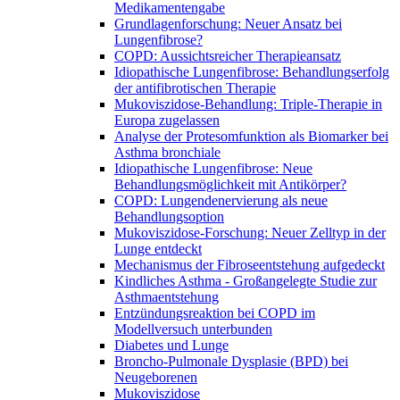
Medikamentengabe
Grundlagenforschung: Neuer Ansatz bei
Lungenfibrose?
COPD: Aussichtsreicher Therapieansatz
Idiopathische Lungenfibrose: Behandlungserfolg
der antifibrotischen Therapie
Mukoviszidose-Behandlung: Triple-Therapie in
Europa zugelassen
Analyse der Protesomfunktion als Biomarker bei
Asthma bronchiale
Idiopathische Lungenfibrose: Neue
Behandlungsmöglichkeit mit Antikörper?
COPD: Lungendenervierung als neue
Behandlungsoption
Mukoviszidose-Forschung: Neuer Zelltyp in der
Lunge entdeckt
Mechanismus der Fibroseentstehung aufgedeckt
Kindliches Asthma - Großangelegte Studie zur
Asthmaentstehung
Entzündungsreaktion bei COPD im
Modellversuch unterbunden
Diabetes und Lunge
Broncho-Pulmonale Dysplasie (BPD) bei
Neugeborenen
Mukoviszidose