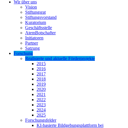
Wir über uns
Vision
Stiftungsrat
Stiftungsvorstand
Kuratorium
Geschäftsstelle
AtemBotschafter
Initiatoren
Partner
Satzung
Forschung
Realisierte und aktuelle Förderprojekte
2015
2016
2017
2018
2019
2020
2021
2022
2023
2024
2025
Forschungsfelder
KI-basierte Bildgebungsplattform bei