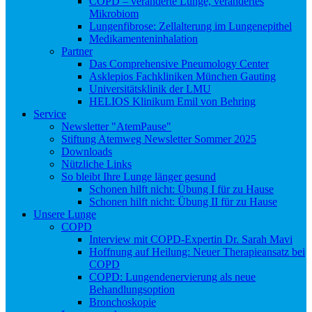
COPD – veränderte Lunge, verändertes
Mikrobiom
Lungenfibrose: Zellalterung im Lungenepithel
Medikamenteninhalation
Partner
Das Comprehensive Pneumology Center
Asklepios Fachkliniken München Gauting
Universitätsklinik der LMU
HELIOS Klinikum Emil von Behring
Service
Newsletter "AtemPause"
Stiftung Atemweg Newsletter Sommer 2025
Downloads
Nützliche Links
So bleibt Ihre Lunge länger gesund
Schonen hilft nicht: Übung I für zu Hause
Schonen hilft nicht: Übung II für zu Hause
Unsere Lunge
COPD
Interview mit COPD-Expertin Dr. Sarah Mavi
Hoffnung auf Heilung: Neuer Therapieansatz bei
COPD
COPD: Lungendenervierung als neue
Behandlungsoption
Bronchoskopie