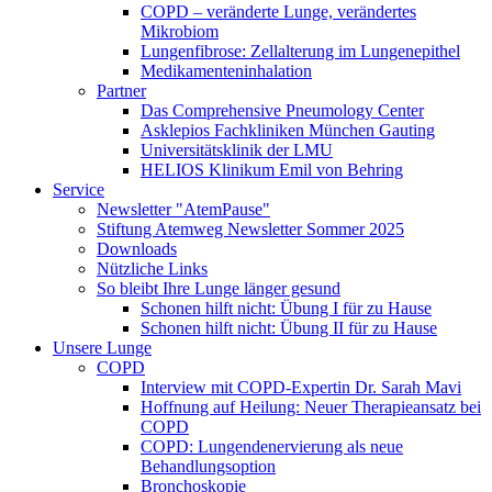
COPD – veränderte Lunge, verändertes
Mikrobiom
Lungenfibrose: Zellalterung im Lungenepithel
Medikamenteninhalation
Partner
Das Comprehensive Pneumology Center
Asklepios Fachkliniken München Gauting
Universitätsklinik der LMU
HELIOS Klinikum Emil von Behring
Service
Newsletter "AtemPause"
Stiftung Atemweg Newsletter Sommer 2025
Downloads
Nützliche Links
So bleibt Ihre Lunge länger gesund
Schonen hilft nicht: Übung I für zu Hause
Schonen hilft nicht: Übung II für zu Hause
Unsere Lunge
COPD
Interview mit COPD-Expertin Dr. Sarah Mavi
Hoffnung auf Heilung: Neuer Therapieansatz bei
COPD
COPD: Lungendenervierung als neue
Behandlungsoption
Bronchoskopie