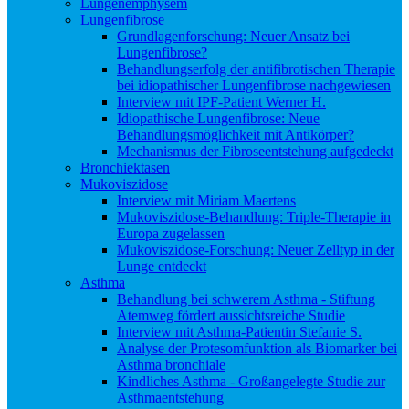
Lungenemphysem
Lungenfibrose
Grundlagenforschung: Neuer Ansatz bei
Lungenfibrose?
Behandlungserfolg der antifibrotischen Therapie
bei idiopathischer Lungenfibrose nachgewiesen
Interview mit IPF-Patient Werner H.
Idiopathische Lungenfibrose: Neue
Behandlungsmöglichkeit mit Antikörper?
Mechanismus der Fibroseentstehung aufgedeckt
Bronchiektasen
Mukoviszidose
Interview mit Miriam Maertens
Mukoviszidose-Behandlung: Triple-Therapie in
Europa zugelassen
Mukoviszidose-Forschung: Neuer Zelltyp in der
Lunge entdeckt
Asthma
Behandlung bei schwerem Asthma - Stiftung
Atemweg fördert aussichtsreiche Studie
Interview mit Asthma-Patientin Stefanie S.
Analyse der Protesomfunktion als Biomarker bei
Asthma bronchiale
Kindliches Asthma - Großangelegte Studie zur
Asthmaentstehung