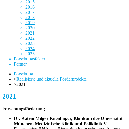
2015
2016
2017
2018
2019
2020
2021
2022
2023
2024
2025
Forschungsfelder
Partner
Forschung
>
Realisierte und aktuelle Förderprojekte
>
2021
2021
Forschungsförderung
Dr. Katrin Milger-Kneidinger, Klinikum der Universität
München, Medizinische Klinik und Poliklinik V
Plasma-microRNAs als Biomarker beim schweren Asthma