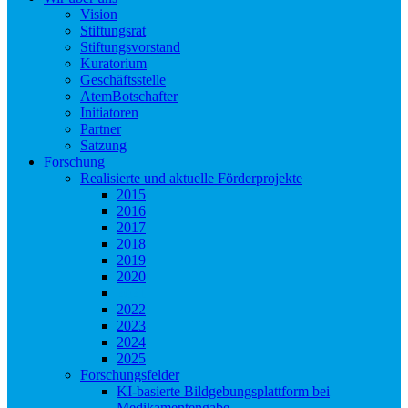
Vision
Stiftungsrat
Stiftungsvorstand
Kuratorium
Geschäftsstelle
AtemBotschafter
Initiatoren
Partner
Satzung
Forschung
Realisierte und aktuelle Förderprojekte
2015
2016
2017
2018
2019
2020
2021
2022
2023
2024
2025
Forschungsfelder
KI-basierte Bildgebungsplattform bei
Medikamentengabe