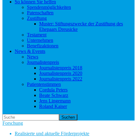
So können Sie helfen
Spendenmöglichkeiten
Patenschaften
Zustiftung
Muster: Stiftungszwecke der Zustiftung des
Ehepaars Dreusicke
Testament
Unternehmen
Benefizaktionen
News & Events
News
Journalistenpreis
Journalistenpreis 2018
Journalistenpreis 2020
Journalistenpreis 2022
Patientenstimmen
Cordula Peters
Beate Schwarz
Jens Lingemann
Roland Kaiser
Suchen
Forschung
Realisierte und aktuelle Förderprojekte