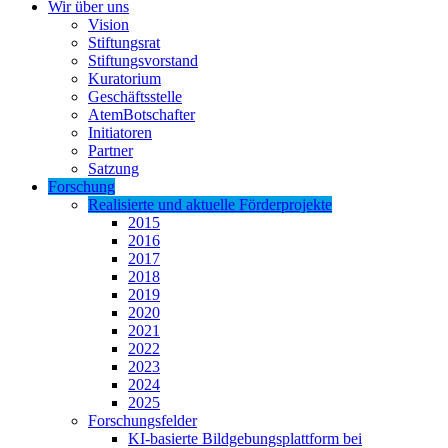
Wir über uns
Vision
Stiftungsrat
Stiftungsvorstand
Kuratorium
Geschäftsstelle
AtemBotschafter
Initiatoren
Partner
Satzung
Forschung
Realisierte und aktuelle Förderprojekte
2015
2016
2017
2018
2019
2020
2021
2022
2023
2024
2025
Forschungsfelder
KI-basierte Bildgebungsplattform bei