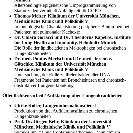
Altersbedingte epigenetische Umprogrammierung von
Stammzellen vermittelt Anfälligkeit für COPD
Thomas Melzer, Klinikum der Universität München,
Medizinische Klinik und Poliklinik V
Immunologische Charakterisierung peripherer Blutproben bei
Patienten mit pulmonaler Kachexie
Dr. Chiara Goracci und Dr. Theodorus Kapellos, Institute
for Lung Health and Immunity, Helmholtz Munich
Die Rolle der lipidbeladenen Makrophagen bei chronischen
Lungenkrankheiten
Dr. med. Pontus Mertsch und Dr. med. Jeremias
Götschke, Klinikum der Universität München,
Medizinische Klinik und Poliklinik V
Untersuchung der Rolle zellfreier bakterieller DNA
Fragmente bei Patienten mit Bronchiektasen und chronisch-
obstruktiver Lungenerkrankung
Öffentlichkeitsarbeit / Aufklärung über Lungenkrankheiten
Ulrike Koller, Lungeninformationsdienst
Produktion von drei Aufklärungsfilmen zu chronischen
Lungenkrankheiten
Prof. Dr. Jürgen Behr,
Klinikum der Universität
München, Medizinische Klinik und Poliklinik V
Symposium:
"
Lung Conference Chocago - Munich" am