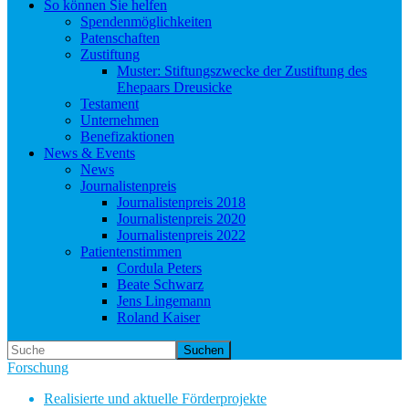
So können Sie helfen
Spendenmöglichkeiten
Patenschaften
Zustiftung
Muster: Stiftungszwecke der Zustiftung des
Ehepaars Dreusicke
Testament
Unternehmen
Benefizaktionen
News & Events
News
Journalistenpreis
Journalistenpreis 2018
Journalistenpreis 2020
Journalistenpreis 2022
Patientenstimmen
Cordula Peters
Beate Schwarz
Jens Lingemann
Roland Kaiser
Suchen
Forschung
Realisierte und aktuelle Förderprojekte