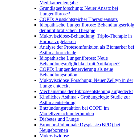
Medikamentengabe
Grundlagenforschung: Neuer Ansatz bei
Lungenfibrose?
COPD: Aussichtsreicher Therapieansatz
Idiopathische Lungenfibrose: Behandlungserfolg
der antifibrotischen Therapie
Mukoviszidose-Behandlung: Triple-Therapie in
Europa zugelassen
Analyse der Protesomfunktion als Biomarker bei
Asthma bronchiale
Idiopathische Lungenfibrose: Neue
Behandlungsmöglichkeit mit Antikörper?
COPD: Lungendenervierung als neue
Behandlungsoption
Mukoviszidose-Forschung: Neuer Zelltyp in der
Lunge entdeckt
Mechanismus der Fibroseentstehung aufgedeckt
Kindliches Asthma - Großangelegte Studie zur
Asthmaentstehung
Entzündungsreaktion bei COPD im
Modellversuch unterbunden
Diabetes und Lunge
Broncho-Pulmonale Dysplasie (BPD) bei
Neugeborenen
Mukoviszidose