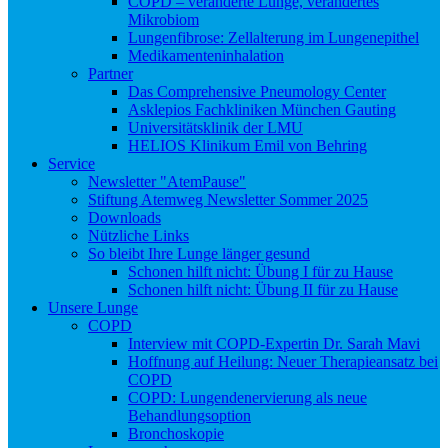
COPD – veränderte Lunge, verändertes
Mikrobiom
Lungenfibrose: Zellalterung im Lungenepithel
Medikamenteninhalation
Partner
Das Comprehensive Pneumology Center
Asklepios Fachkliniken München Gauting
Universitätsklinik der LMU
HELIOS Klinikum Emil von Behring
Service
Newsletter "AtemPause"
Stiftung Atemweg Newsletter Sommer 2025
Downloads
Nützliche Links
So bleibt Ihre Lunge länger gesund
Schonen hilft nicht: Übung I für zu Hause
Schonen hilft nicht: Übung II für zu Hause
Unsere Lunge
COPD
Interview mit COPD-Expertin Dr. Sarah Mavi
Hoffnung auf Heilung: Neuer Therapieansatz bei
COPD
COPD: Lungendenervierung als neue
Behandlungsoption
Bronchoskopie