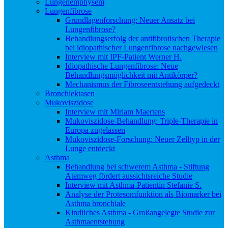
Lungenemphysem
Lungenfibrose
Grundlagenforschung: Neuer Ansatz bei
Lungenfibrose?
Behandlungserfolg der antifibrotischen Therapie
bei idiopathischer Lungenfibrose nachgewiesen
Interview mit IPF-Patient Werner H.
Idiopathische Lungenfibrose: Neue
Behandlungsmöglichkeit mit Antikörper?
Mechanismus der Fibroseentstehung aufgedeckt
Bronchiektasen
Mukoviszidose
Interview mit Miriam Maertens
Mukoviszidose-Behandlung: Triple-Therapie in
Europa zugelassen
Mukoviszidose-Forschung: Neuer Zelltyp in der
Lunge entdeckt
Asthma
Behandlung bei schwerem Asthma - Stiftung
Atemweg fördert aussichtsreiche Studie
Interview mit Asthma-Patientin Stefanie S.
Analyse der Protesomfunktion als Biomarker bei
Asthma bronchiale
Kindliches Asthma - Großangelegte Studie zur
Asthmaentstehung