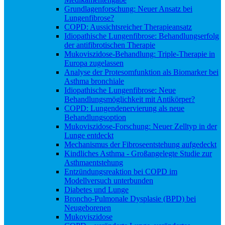
Grundlagenforschung: Neuer Ansatz bei
Lungenfibrose?
COPD: Aussichtsreicher Therapieansatz
Idiopathische Lungenfibrose: Behandlungserfolg
der antifibrotischen Therapie
Mukoviszidose-Behandlung: Triple-Therapie in
Europa zugelassen
Analyse der Protesomfunktion als Biomarker bei
Asthma bronchiale
Idiopathische Lungenfibrose: Neue
Behandlungsmöglichkeit mit Antikörper?
COPD: Lungendenervierung als neue
Behandlungsoption
Mukoviszidose-Forschung: Neuer Zelltyp in der
Lunge entdeckt
Mechanismus der Fibroseentstehung aufgedeckt
Kindliches Asthma - Großangelegte Studie zur
Asthmaentstehung
Entzündungsreaktion bei COPD im
Modellversuch unterbunden
Diabetes und Lunge
Broncho-Pulmonale Dysplasie (BPD) bei
Neugeborenen
Mukoviszidose