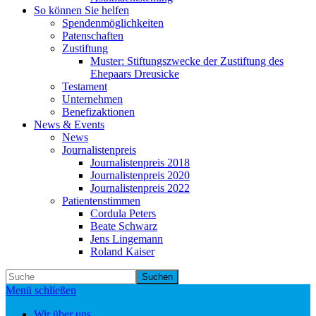
So können Sie helfen
Spendenmöglichkeiten
Patenschaften
Zustiftung
Muster: Stiftungszwecke der Zustiftung des
Ehepaars Dreusicke
Testament
Unternehmen
Benefizaktionen
News & Events
News
Journalistenpreis
Journalistenpreis 2018
Journalistenpreis 2020
Journalistenpreis 2022
Patientenstimmen
Cordula Peters
Beate Schwarz
Jens Lingemann
Roland Kaiser
Suchen
Menü schließen
Wir über uns