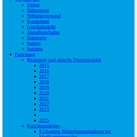
Vision
Stiftungsrat
Stiftungsvorstand
Kuratorium
Geschäftsstelle
AtemBotschafter
Initiatoren
Partner
Satzung
Forschung
Realisierte und aktuelle Förderprojekte
2015
2016
2017
2018
2019
2020
2021
2022
2023
2024
2025
Forschungsfelder
KI-basierte Bildgebungsplattform bei
Medikamentengabe