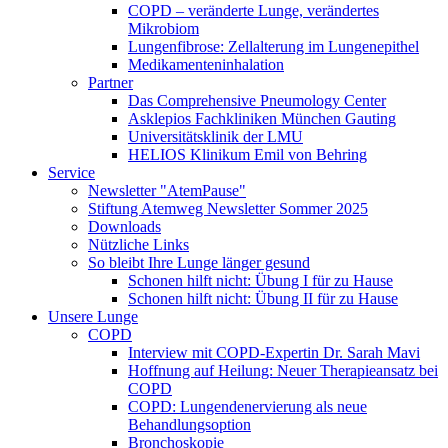
COPD – veränderte Lunge, verändertes
Mikrobiom
Lungenfibrose: Zellalterung im Lungenepithel
Medikamenteninhalation
Partner
Das Comprehensive Pneumology Center
Asklepios Fachkliniken München Gauting
Universitätsklinik der LMU
HELIOS Klinikum Emil von Behring
Service
Newsletter "AtemPause"
Stiftung Atemweg Newsletter Sommer 2025
Downloads
Nützliche Links
So bleibt Ihre Lunge länger gesund
Schonen hilft nicht: Übung I für zu Hause
Schonen hilft nicht: Übung II für zu Hause
Unsere Lunge
COPD
Interview mit COPD-Expertin Dr. Sarah Mavi
Hoffnung auf Heilung: Neuer Therapieansatz bei
COPD
COPD: Lungendenervierung als neue
Behandlungsoption
Bronchoskopie