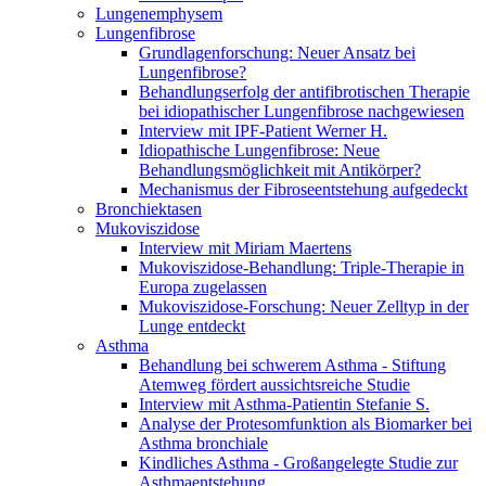
Lungenemphysem
Lungenfibrose
Grundlagenforschung: Neuer Ansatz bei
Lungenfibrose?
Behandlungserfolg der antifibrotischen Therapie
bei idiopathischer Lungenfibrose nachgewiesen
Interview mit IPF-Patient Werner H.
Idiopathische Lungenfibrose: Neue
Behandlungsmöglichkeit mit Antikörper?
Mechanismus der Fibroseentstehung aufgedeckt
Bronchiektasen
Mukoviszidose
Interview mit Miriam Maertens
Mukoviszidose-Behandlung: Triple-Therapie in
Europa zugelassen
Mukoviszidose-Forschung: Neuer Zelltyp in der
Lunge entdeckt
Asthma
Behandlung bei schwerem Asthma - Stiftung
Atemweg fördert aussichtsreiche Studie
Interview mit Asthma-Patientin Stefanie S.
Analyse der Protesomfunktion als Biomarker bei
Asthma bronchiale
Kindliches Asthma - Großangelegte Studie zur
Asthmaentstehung