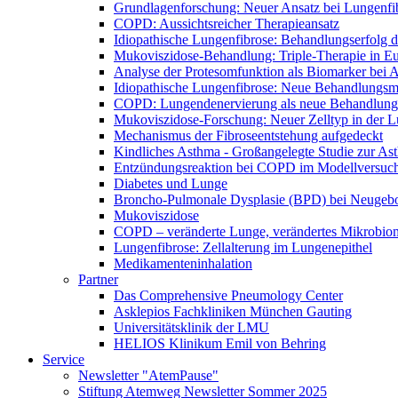
Grundlagenforschung: Neuer Ansatz bei Lungenfi
COPD: Aussichtsreicher Therapieansatz
Idiopathische Lungenfibrose: Behandlungserfolg de
Mukoviszidose-Behandlung: Triple-Therapie in Eu
Analyse der Protesomfunktion als Biomarker bei 
Idiopathische Lungenfibrose: Neue Behandlungsmö
COPD: Lungendenervierung als neue Behandlung
Mukoviszidose-Forschung: Neuer Zelltyp in der L
Mechanismus der Fibroseentstehung aufgedeckt
Kindliches Asthma - Großangelegte Studie zur As
Entzündungsreaktion bei COPD im Modellversuc
Diabetes und Lunge
Broncho-Pulmonale Dysplasie (BPD) bei Neugeb
Mukoviszidose
COPD – veränderte Lunge, verändertes Mikrobio
Lungenfibrose: Zellalterung im Lungenepithel
Medikamenteninhalation
Partner
Das Comprehensive Pneumology Center
Asklepios Fachkliniken München Gauting
Universitätsklinik der LMU
HELIOS Klinikum Emil von Behring
Service
Newsletter "AtemPause"
Stiftung Atemweg Newsletter Sommer 2025