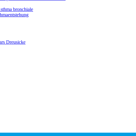
Asthma bronchiale
thmaentstehung
ars Dreusicke