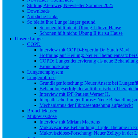
Stiftung Atemweg Newsletter Sommer 2025
Downloads
Nützliche Links
So bleibt Ihre Lunge länger gesund
Schonen hilft nicht: Übung I für zu Hause
Schonen hilft nicht: Übung II für zu Hause
Unsere Lunge
COPD
Interview mit COPD-Expertin Dr. Sarah Mavi
Hoffnung auf Heilung: Neuer Therapieansatz be
COPD: Lungendenervierung als neue Behandlung
Bronchoskopie
Lungenemphysem
Lungenfibrose
Grundlagenforschung: Neuer Ansatz bei Lungenfi
Behandlungserfolg der antifibrotischen Therapie 
Interview mit IPF-Patient Werner H.
Idiopathische Lungenfibrose: Neue Behandlungsmö
Mechanismus der Fibroseentstehung aufgedeckt
Bronchiektasen
Mukoviszidose
Interview mit Miriam Maertens
Mukoviszidose-Behandlung: Triple-Therapie in Eu
Mukoviszidose-Forschung: Neuer Zelltyp in der L