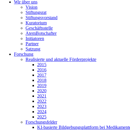
Wir über uns
Vision
Stiftungsrat
Stiftungsvorstand
Kuratorium
Geschäftsstelle
AtemBotschafter
Initiatoren
Partner
Satzung
Forschung
Realisierte und aktuelle Förderprojekte
2015
2016
2017
2018
2019
2020
2021
2022
2023
2024
2025
Forschungsfelder
KI-basierte Bildgebungsplattform bei Medikamen