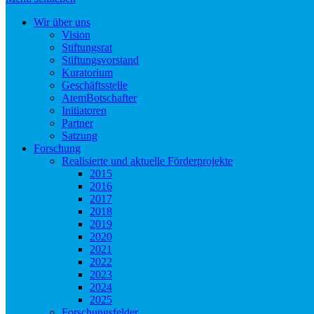
Wir über uns
Vision
Stiftungsrat
Stiftungsvorstand
Kuratorium
Geschäftsstelle
AtemBotschafter
Initiatoren
Partner
Satzung
Forschung
Realisierte und aktuelle Förderprojekte
2015
2016
2017
2018
2019
2020
2021
2022
2023
2024
2025
Forschungsfelder