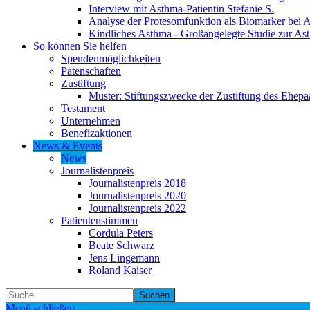
Interview mit Asthma-Patientin Stefanie S.
Analyse der Protesomfunktion als Biomarker bei 
Kindliches Asthma - Großangelegte Studie zur As
So können Sie helfen
Spendenmöglichkeiten
Patenschaften
Zustiftung
Muster: Stiftungszwecke der Zustiftung des Ehepa
Testament
Unternehmen
Benefizaktionen
News & Events
News
Journalistenpreis
Journalistenpreis 2018
Journalistenpreis 2020
Journalistenpreis 2022
Patientenstimmen
Cordula Peters
Beate Schwarz
Jens Lingemann
Roland Kaiser
Suchen
Menü schließen