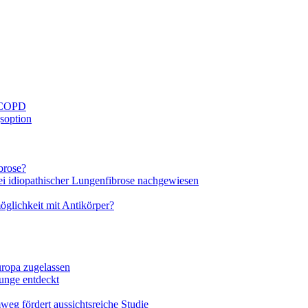
i COPD
soption
brose?
bei idiopathischer Lungenfibrose nachgewiesen
glichkeit mit Antikörper?
ropa zugelassen
unge entdeckt
eg fördert aussichtsreiche Studie