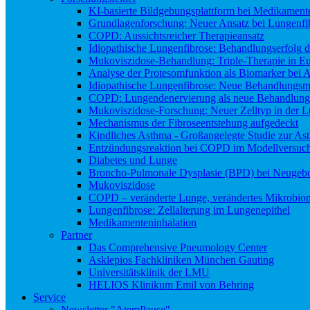
KI-basierte Bildgebungsplattform bei Medikamen
Grundlagenforschung: Neuer Ansatz bei Lungenfi
COPD: Aussichtsreicher Therapieansatz
Idiopathische Lungenfibrose: Behandlungserfolg de
Mukoviszidose-Behandlung: Triple-Therapie in Eu
Analyse der Protesomfunktion als Biomarker bei 
Idiopathische Lungenfibrose: Neue Behandlungsmö
COPD: Lungendenervierung als neue Behandlung
Mukoviszidose-Forschung: Neuer Zelltyp in der L
Mechanismus der Fibroseentstehung aufgedeckt
Kindliches Asthma - Großangelegte Studie zur As
Entzündungsreaktion bei COPD im Modellversuc
Diabetes und Lunge
Broncho-Pulmonale Dysplasie (BPD) bei Neugeb
Mukoviszidose
COPD – veränderte Lunge, verändertes Mikrobio
Lungenfibrose: Zellalterung im Lungenepithel
Medikamenteninhalation
Partner
Das Comprehensive Pneumology Center
Asklepios Fachkliniken München Gauting
Universitätsklinik der LMU
HELIOS Klinikum Emil von Behring
Service
Newsletter "AtemPause"