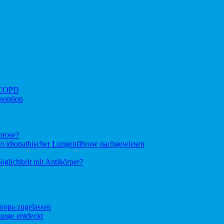
i COPD
soption
brose?
bei idiopathischer Lungenfibrose nachgewiesen
glichkeit mit Antikörper?
ropa zugelassen
unge entdeckt