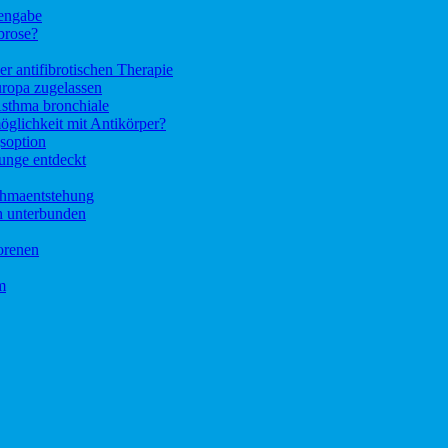
tengabe
brose?
r antifibrotischen Therapie
ropa zugelassen
Asthma bronchiale
glichkeit mit Antikörper?
soption
unge entdeckt
thmaentstehung
h unterbunden
orenen
m