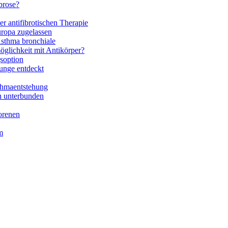
brose?
r antifibrotischen Therapie
ropa zugelassen
Asthma bronchiale
glichkeit mit Antikörper?
soption
unge entdeckt
thmaentstehung
h unterbunden
orenen
m