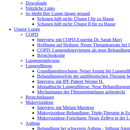
Downloads
Nützliche Links
So bleibt Ihre Lunge länger gesund
Schonen hilft nicht: Übung I für zu Hause
Schonen hilft nicht: Übung II für zu Hause
Unsere Lunge
COPD
Interview mit COPD-Expertin Dr. Sarah Mavi
Hoffnung auf Heilung: Neuer Therapieansatz be
COPD: Lungendenervierung als neue Behandlung
Bronchoskopie
Lungenemphysem
Lungenfibrose
Grundlagenforschung: Neuer Ansatz bei Lungenfi
Behandlungserfolg der antifibrotischen Therapie 
Interview mit IPF-Patient Werner H.
Idiopathische Lungenfibrose: Neue Behandlungsmö
Mechanismus der Fibroseentstehung aufgedeckt
Bronchiektasen
Mukoviszidose
Interview mit Miriam Maertens
Mukoviszidose-Behandlung: Triple-Therapie in Eu
Mukoviszidose-Forschung: Neuer Zelltyp in der L
Asthma
Behandlung bei schwerem Asthma - Stiftung Atemw